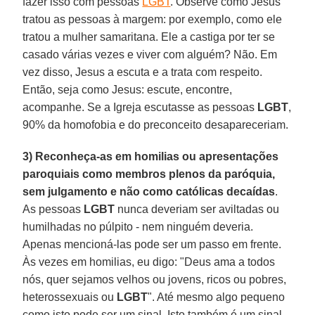
fazer isso com pessoas
LGBT
. Observe como Jesus
tratou as pessoas à margem: por exemplo, como ele
tratou a mulher samaritana. Ele a castiga por ter se
casado várias vezes e viver com alguém? Não. Em
vez disso, Jesus a escuta e a trata com respeito.
Então, seja como Jesus: escute, encontre,
acompanhe. Se a Igreja escutasse as pessoas
LGBT
,
90% da homofobia e do preconceito desapareceriam.
3) Reconheça-as em homilias ou apresentações
paroquiais como membros plenos da paróquia,
sem julgamento e não como católicas decaídas
.
As pessoas
LGBT
nunca deveriam ser aviltadas ou
humilhadas no púlpito - nem ninguém deveria.
Apenas mencioná-las pode ser um passo em frente.
Às vezes em homilias, eu digo: "Deus ama a todos
nós, quer sejamos velhos ou jovens, ricos ou pobres,
heterossexuais ou
LGBT
". Até mesmo algo pequeno
como isto pode ser um sinal. Isto também é um sinal