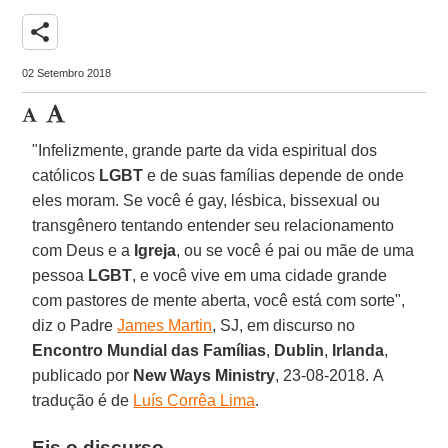
share
02 Setembro 2018
"Infelizmente, grande parte da vida espiritual dos
católicos
LGBT
e de suas famílias depende de onde
eles moram. Se você é gay, lésbica, bissexual ou
transgênero tentando entender seu relacionamento
com Deus e a
Igreja
, ou se você é pai ou mãe de uma
pessoa
LGBT
, e você vive em uma cidade grande
com pastores de mente aberta, você está com sorte",
diz o Padre
James Martin
, SJ, em discurso no
Encontro Mundial das Famílias
,
Dublin
,
Irlanda
,
publicado por
New Ways Ministry
, 23-08-2018. A
tradução é de
Luís Corrêa Lima
.
Eis o discurso.