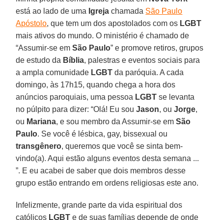
está ao lado de uma
Igreja
chamada
São Paulo
Apóstolo
, que tem um dos apostolados com os
LGBT
mais ativos do mundo. O ministério é chamado de
“Assumir-se em
São Paulo
” e promove retiros, grupos
de estudo da
Bíblia
, palestras e eventos sociais para
a ampla comunidade
LGBT
da paróquia. A cada
domingo, às 17h15, quando chega a hora dos
anúncios paroquiais, uma pessoa
LGBT
se levanta
no púlpito para dizer: “Olá! Eu sou
Jason
, ou
Jorge
,
ou
Mariana
, e sou membro da Assumir-se em
São
Paulo
. Se você é lésbica, gay, bissexual ou
transgênero
, queremos que você se sinta bem-
vindo(a). Aqui estão alguns eventos desta semana ...
”. E eu acabei de saber que dois membros desse
grupo estão entrando em ordens religiosas este ano.
Infelizmente, grande parte da vida espiritual dos
católicos
LGBT
e de suas famílias depende de onde