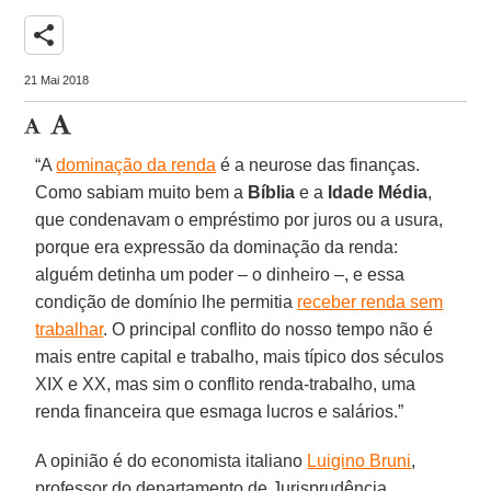
share
21 Mai 2018
“A
dominação da renda
é a neurose das finanças.
Como sabiam muito bem a
Bíblia
e a
Idade Média
,
que condenavam o empréstimo por juros ou a usura,
porque era expressão da dominação da renda:
alguém detinha um poder – o dinheiro –, e essa
condição de domínio lhe permitia
receber renda sem
trabalhar
. O principal conflito do nosso tempo não é
mais entre capital e trabalho, mais típico dos séculos
XIX e XX, mas sim o conflito renda-trabalho, uma
renda financeira que esmaga lucros e salários.”
A opinião é do economista italiano
Luigino Bruni
,
professor do departamento de Jurisprudência,