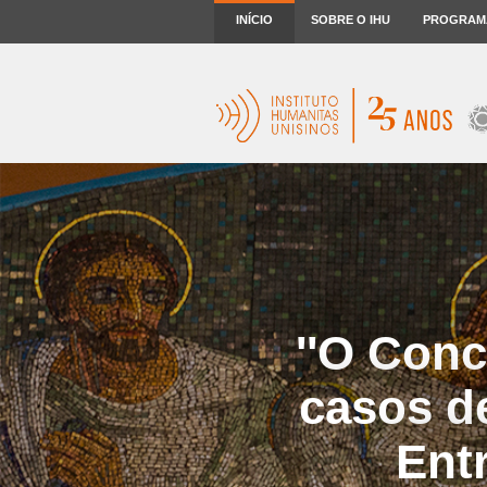
INÍCIO
SOBRE O IHU
PROGRAM
''O Conc
casos de
Ent