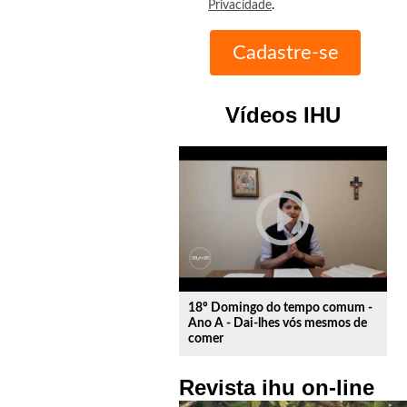
Privacidade
.
Vídeos IHU
play_circle_outline
18º Domingo do tempo comum -
Ano A - Dai-lhes vós mesmos de
comer
Revista ihu on-line