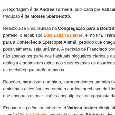
A reportagem é de
Andrea Tornielli
, publicada por
Vatica
tradução é de
Moisés Sbardelotto
.
Realizou-se uma reunião na
Congregação para a Doutrin
prefeito, o arcebispo
Luis Ladaria Ferrer
, e, no fim,
Fran
para a
Conferência Episcopal Alemã
, pedindo que cheg
possivelmente, seja unânime. A decisão de
Francisco
pro
não apenas por parte dos habituais blogueiros clericais 
teologia e submetem todos aos seus exames de doutrina
as decisões que serão tomadas.
Reações, para dizer o mínimo, surpreendentes também for
eminentes eclesiásticos, como o cardeal arcebispo de
Ut
que chegou a evocar visões apocalípticas de apostasia da
Enquanto a polêmica enfurece, o
Vatican Insider
dirigiu 
alemão
Walter Kasper
, nomeado bispo de
Stuttgart
, dep