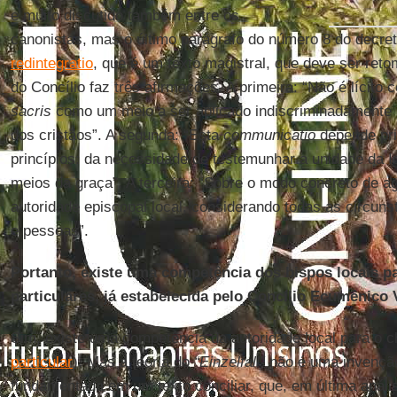
e muito discutido também entre os
canonistas, mas o último parágrafo do número 8 do decret
redintegratio
, que é um texto magistral, que deve ser ret
do Concílio faz três afirmações. A primeira: “Não é lícito 
sacris
como um meio a ser aplicado indiscriminadamente 
dos cristãos”. A segunda: “Esta
communicatio
depende pri
princípios: da necessidade de testemunhar a unidade da Ig
meios da graça”. A terceira: “Sobre o modo concreto de a
autoridade episcopal local, considerando todas as circun
e pessoas”.
Portanto, existe uma competência dos bispos locais p
particulares, já estabelecida pelo Concílio Ecumênico Va
Sim, existe uma competência da autoridade local para o
particular
). Mas a teoria do
“Einzelfall”
não é uma invenção
fundamentada em um texto conciliar, que, em última análi