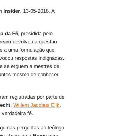
n Insider
, 13-05-2018. A
a da Fé
, presidida pelo
cisco
devolveu a questão
ue a uma formulação que,
vocou respostas indignadas,
que se erguem a mestres de
 antes mesmo de conhecer
am registradas por parte de
recht
,
Willem Jacobus Eijk
,
 verdadeira fé.
algumas perguntas ao teólogo
ois chamado a
Roma
para