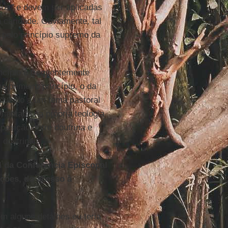
bus”
e devem ser aplicadas
a caridade. Obviamente, tal
 pelo princípio supremo da
ncípio é frequentemente
 primeiro princípio, o da
eduzido a um tema pastoral
mentado na própria teologia
posição entre doutrina e
 doutrinais.
 da Conferência Episcopal
ições, do acesso à
em alguns detalhes eu teria