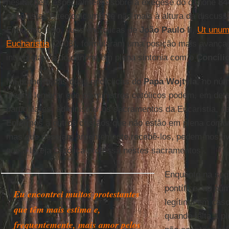
hesitações, especialmente sobre a exegese do cânone 844 
canonistas e teologicamente não mais à altura da discuss
Enquanto isso, duas encíclicas de
João Paulo II
,
Ut unum
Eucharistia
(2003), formularam uma posição mais avança
interpretativa do cânone em plena sintonia com o
Concílio
Na primeira das duas encíclicas do
Papa Wojtyla
, no núm
alegria lembrar que os ministros católicos podem, em de
particulares, administrar os sacramentos da Eucaristia, d
Enfermos a outros cristãos que não estão em plena comun
mas que desejam ardentemente recebê-los, pedem-nos liv
que a Igreja Católica professa nestes sacramentos”.
Enquanto na seg
pontífice, no nú
Eu encontrei muitos protestantes
legítima em cas
que têm mais estima e,
quando falta a 
frequentemente, mais amor pelos