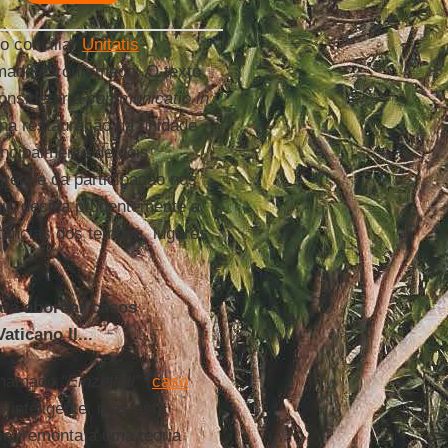
o conciliar
Unitatis
omado e confirmado. O texto
considerar a
communicatio in
na restauração da unidade
ncipalmente de dois
reja e da participação nos
gir, decida prudentemente a
stâncias dos tempos, lugares
ara abordar casos
ticano II...
 chamado
“Einzelfall”
(
caso
 inteligente, mas está
se, remonta a uma teoria