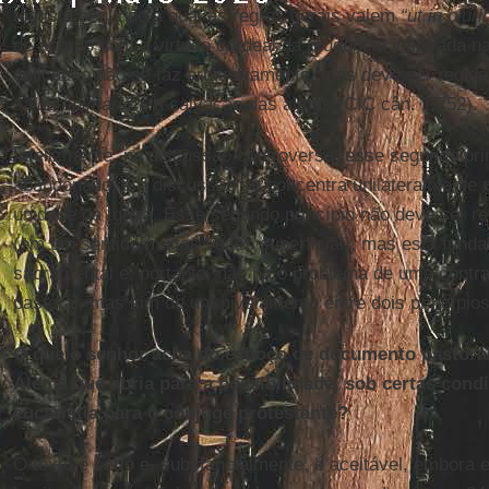
tomista segundo a qual as regras gerais valem
“ut in pluri
de acordo com a virtude cardeal da prudência inspirada n
aplicação não se faz arbitrariamente, mas deve ser regida
salus animarum
, a salvação das almas (CIC cân. 1.752).
Infelizmente, na discussão controversa, esse segundo pri
abandonado, e a discussão se concentra unilateralmente no
unidade da Igreja. Esse segundo princípio não deve ser r
(em um sentido muitas vezes superficial), mas está funda
sacramental e, portanto, não há o problema de uma contra
pastoral, mas sim de um nivelamento entre dois princípios
O que o senhor acha do esboço de documento pastoral
Alemã que abria para a possibilidade, sob certas cond
eucaristia para o cônjuge protestante?
O texto é sério e, substancialmente, é aceitável, embora 