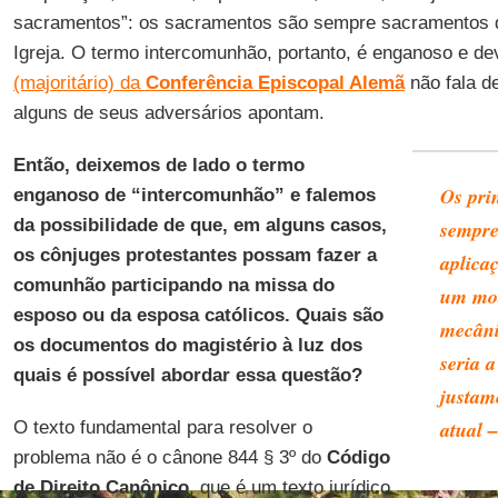
sacramentos”: os sacramentos são sempre sacramentos 
Igreja. O termo intercomunhão, portanto, é enganoso e de
(majoritário) da
Conferência Episcopal Alemã
não fala d
alguns de seus adversários apontam.
Então, deixemos de lado o termo
Os prin
enganoso de “intercomunhão” e falemos
da possibilidade de que, em alguns casos,
sempre
os cônjuges protestantes possam fazer a
aplicaç
comunhão participando na missa do
um mod
esposo ou da esposa católicos. Quais são
mecâni
os documentos do magistério à luz dos
seria a
quais é possível abordar essa questão?
justam
atual 
O texto fundamental para resolver o
problema não é o cânone 844 § 3º do
Código
de Direito Canônico
, que é um texto jurídico