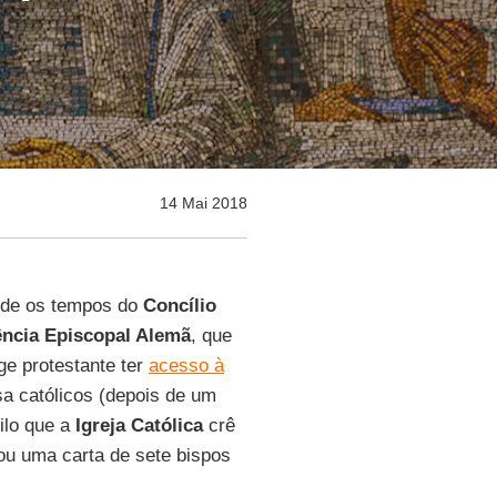
14 Mai 2018
sde os tempos do
Concílio
ncia Episcopal Alemã
, que
ge protestante ter
acesso à
a católicos (depois de um
ilo que a
Igreja Católica
crê
ou uma carta de sete bispos