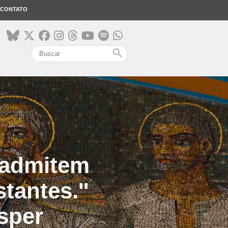
CONTATO
search
s admitem
tantes.''
sper