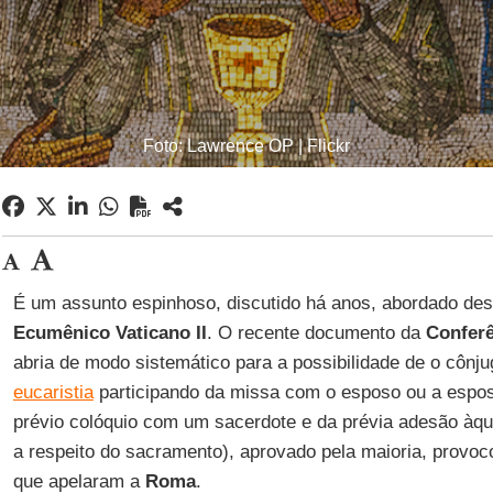
Foto: Lawrence OP | Flickr
É um assunto espinhoso, discutido há anos, abordado de
Ecumênico Vaticano II
. O recente documento da
Conferê
abria de modo sistemático para a possibilidade de o cônju
eucaristia
participando da missa com o esposo ou a espos
prévio colóquio com um sacerdote e da prévia adesão àqu
a respeito do sacramento), aprovado pela maioria, provoc
que apelaram a
Roma
.