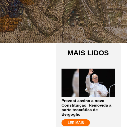
MAIS LIDOS
Prevost assina a nova
Constituição. Removida a
parte teocrática de
Bergoglio
LER MAIS