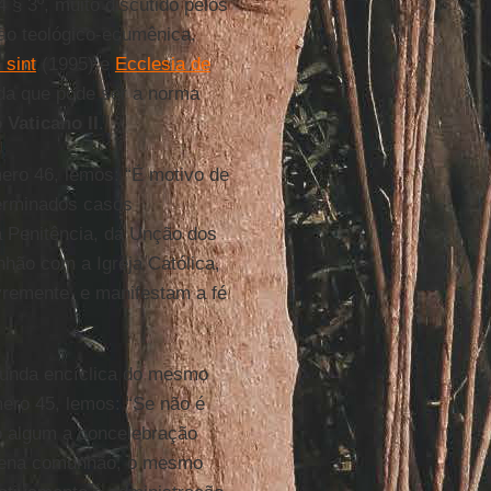
§ 3º, muito discutido pelos
ão teológico-ecumênica.
 sint
(1995) e
Ecclesia de
da que pode ser a norma
 Vaticano II
.
ero 46, lemos: “É motivo de
terminados casos
a Penitência, da Unção dos
hão com a Igreja Católica,
remente, e manifestam a fé
unda encíclica do mesmo
mero 45, lemos: “Se não é
o algum a concelebração
plena comunhão, o mesmo