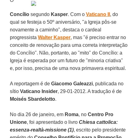
O
Concílio
segundo
Kasper
. Com o
Vaticano II
, do
qual se festeja o 50º aniversário, "a Igreja pôs-se
novamente a caminho", destaca o cardeal
progressista
Walter Kasper
, mas "é preciso entrar no
conceito de renovação para uma correta interpretação
do Concílio". Não, portanto, ao "mito" do Concílio: a
Igreja é esperada por um futuro de "minoria criativa"
e, por isso, precisa de uma nova primavera espiritual.
A reportagem é de
Giacomo Galeazzi
, publicada no
sítio
Vaticano Insider
, 29-01-2012. A tradução é de
Moisés Sbardelotto
.
No dia 26 de janeiro, em
Roma
, no
Centro Pro
Unione
, foi apresentado o livro
Chiesa cattolica:
essenza-realtà-missione (1)
, escrito pelo presidente
emérito do
Conselho Pontifício para a Promoção