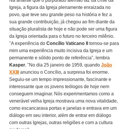
Na análise que o purpurado alemão faz da crise da
Igreja, a figura da Igreja plenamente enraizada no
povo, que teve seu grande peso na história e fez a
sua grande contribuição, já chegou ao fim diante da
situação pluralista de hoje e não pode ser uma figura
da Igreja orientada para o futuro no terceiro milênio.
"A experiência do
Concílio Vaticano II
tornou-se para
mim uma experiência muito incisiva da Igreja e um
permanente e sólido ponto de referência", lembra
Kasper
. "No dia 25 janeiro de 1959, quando
João
XXIII
anunciou o Concílio, a surpresa foi enorme.
Seguiu-se um tempo impressionante, fascinante e
interessante que os jovens teólogos de hoje nem
conseguem imaginar. Nós experimentamos como a
venerável velha Igreja mostrava uma nova vitalidade,
como escancarava portas e janelas e entrava em um
diálogo em seu interior, além de entrar em diálogo
com outras Igrejas, outras religiões e com a cultura