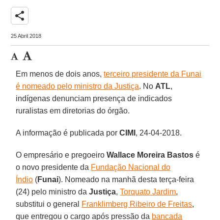
share
25 Abril 2018
Em menos de dois anos,
terceiro presidente da Funai
é nomeado pelo ministro da Justiça
. No
ATL
,
indígenas denunciam presença de indicados
ruralistas em diretorias do órgão.
A informação é publicada por
CIMI
, 24-04-2018.
O empresário e pregoeiro
Wallace Moreira Bastos
é
o novo presidente da
Fundação Nacional do
Índio
(
Funai
). Nomeado na manhã desta terça-feira
(24) pelo ministro da
Justiça
,
Torquato Jardim
,
substitui o general
Franklimberg Ribeiro de Freitas
,
que entregou o cargo após pressão da
bancada