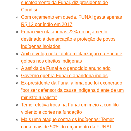
sucateamento da Funai, diz presidente de
Condisi
Com orçamento em queda, FUNAI gasta apenas
R$ 12 por índio em 2017
Funai executa apenas 22% do orçamento
destinado à demarcação e proteção de povos
indígenas isolados
Apib divulga nota contra militarização da Funai e
golpes nos direitos indígenas
A asfixia da Funai e o genocídio anunciado
Governo quebra Funai e abandona índios
Ex-presidente da Funai afirma que foi exonerado
“por ser defensor da causa indígena diante de um
ministro ruralista”
Temer efetiva troca na Funai em meio a conflito
violento e cortes na fundação
Mais uma ataque contra os indígenas: Temer
corta mais de 50% do orçamento da FUNAI