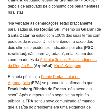
Câmara
, deputado federal
André Moura
(
PSC
-
SE
),
depois de aprovado pelo conjunto dos parlamentares
ruralistas.
“Na verdade as demarcações estão praticamente
paralisadas já. Na
Região Sul
, mesmo os
Guarani
de
Santa Catarina
estão com 100% das suas terras com
pedidos de revisão. Difícil é entender a razão dos
dois últimos presidentes, indicados por eles [
PSC
e
ruralistas
], não terem agradado”, enfatiza um dos
coordenadores da
Articulação dos Povos Indígenas
da Região Sul
(
ArpinSul
),
Kretã Kaingang
.
Em nota pública, a
Frente Parlamentar do
Agronegócio
(
FPA
) se pronunciou, afirmando que
Franklimberg Ribeiro de Freitas
“não atendia o
setor”. Após a repercussão negativa na opinião
pública, a
FPA
soltou novo comunicado afirmando
que a saída do presidente era uma exigência de