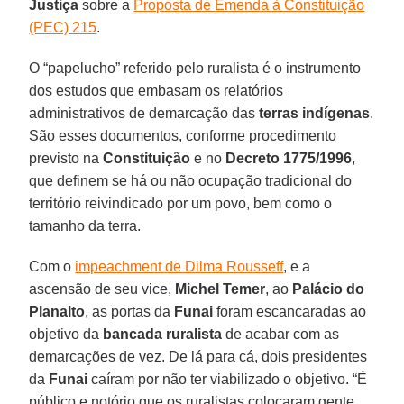
Justiça
sobre a
Proposta de Emenda à Constituição
(PEC) 215
.
O “papelucho” referido pelo ruralista é o instrumento
dos estudos que embasam os relatórios
administrativos de demarcação das
terras indígenas
.
São esses documentos, conforme procedimento
previsto na
Constituição
e no
Decreto 1775/1996
,
que definem se há ou não ocupação tradicional do
território reivindicado por um povo, bem como o
tamanho da terra.
Com o
impeachment de Dilma Rousseff
, e a
ascensão de seu vice,
Michel Temer
, ao
Palácio do
Planalto
, as portas da
Funai
foram escancaradas ao
objetivo da
bancada ruralista
de acabar com as
demarcações de vez. De lá para cá, dois presidentes
da
Funai
caíram por não ter viabilizado o objetivo. “É
público e notório que os ruralistas colocaram gente