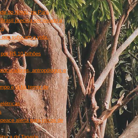
de do Xingu, no Pará
Brasil precisa ser levado a
co
os que sufocam a vida.
 por R$ 10 bilhões
procuradores, antropólogos e
ampo e já há temor de
elétricas
s
eace alerta para riscos de
étrica do Tapajós