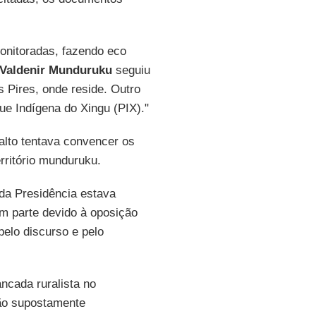
onitoradas, fazendo eco
Valdenir Munduruku
seguiu
s Pires, onde reside. Outro
que Indígena do Xingu (PIX)."
nalto tentava convencer os
erritório munduruku.
 da Presidência estava
em parte devido à oposição
 pelo discurso e pelo
ncada ruralista no
ão supostamente