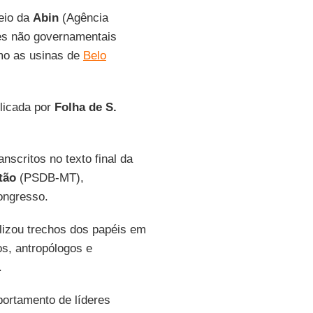
eio da
Abin
(Agência
ções não governamentais
mo as usinas de
Belo
blicada por
Folha de S.
nscritos no texto final da
tão
(PSDB-MT),
ongresso.
ilizou trechos dos papéis em
os, antropólogos e
.
portamento de líderes