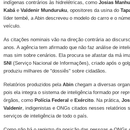
indígenas contrários às hidrelétricas, como
Josias Manhu
Kabá
e
Valdenir Munduruku
, opositores da usina do
Tap
líder tembé, a Abin descreveu o modelo do carro e o númer
veículo.
As citações nominais vão na direção contrária ao discurso
anos. A agência tem afirmado que não faz análise de intel
mas sim sobre cenários. Ela procura se afastar da má im
SNI
(Serviço Nacional de Informações), criado após o golp
produziu milhares de "dossiês" sobre cidadãos.
Relatórios produzidos pela
Abin
chegam a diversas organ
pois ela integra o sistema de inteligência formado por rep
órgãos, como
Polícia Federal
e
Exército
. Na prática,
Jos
Valdenir
, indigenistas e ONGs citados nesses relatórios 
serviços de inteligência de todo o país.
Como não há o registro da posição das pessoas e ONGs 