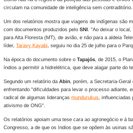
circulam na comunidade de inteligência sem contraditório.
Um dos relatórios mostra que viagens de indígenas são m
com documentos produzidos pelo
SNI
. "Ao deixar o local,
para Alta Floresta (MT), de avião, e não para a aldeia Tele
líder,
Taravy Kayabi
, seguiu no dia 25 de julho para o Par
Na época do documento sobre o
Tapajós
, de 2015, o Pla
índios a permitir a hidrelétrica, que deve alagar parte do t
Segundo um relatório da
Abin
, porém, a Secretaria-Geral
enfrentando "dificuldades para levar o processo adiante, 
radical de algumas lideranças
mundurukus
, influenciadas
ativismo de ONG".
Os relatórios apoiam uma tese cara ao agronegócio e à ba
Congresso, a de que os índios que se opõem às usinas s