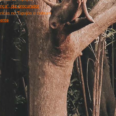
nça", diz procurador
ricas no Tapajós e cobram
iente