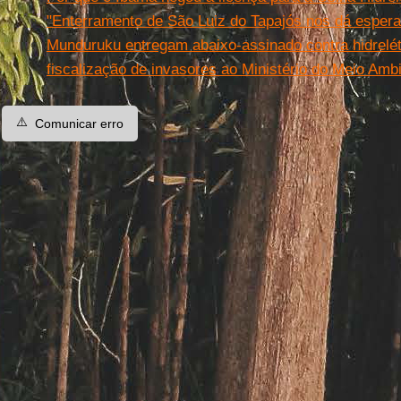
"Enterramento de São Luiz do Tapajós nos dá espera
Munduruku entregam abaixo-assinado contra hidrelét
fiscalização de invasores ao Ministério do Meio Amb
⚠️
Comunicar erro