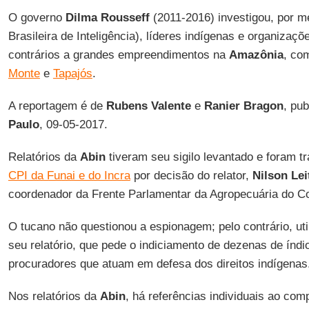
O governo
Dilma Rousseff
(2011-2016) investigou, por m
Brasileira de Inteligência), líderes indígenas e organiza
contrários a grandes empreendimentos na
Amazônia
, co
Monte
e
Tapajós
.
A reportagem é de
Rubens Valente
e
Ranier Bragon
, pu
Paulo
, 09-05-2017.
Relatórios da
Abin
tiveram seu sigilo levantado e foram tra
CPI da Funai e do Incra
por decisão do relator,
Nilson Lei
coordenador da Frente Parlamentar da Agropecuária do C
O tucano não questionou a espionagem; pelo contrário, ut
seu relatório, que pede o indiciamento de dezenas de índi
procuradores que atuam em defesa dos direitos indígenas
Nos relatórios da
Abin
, há referências individuais ao com