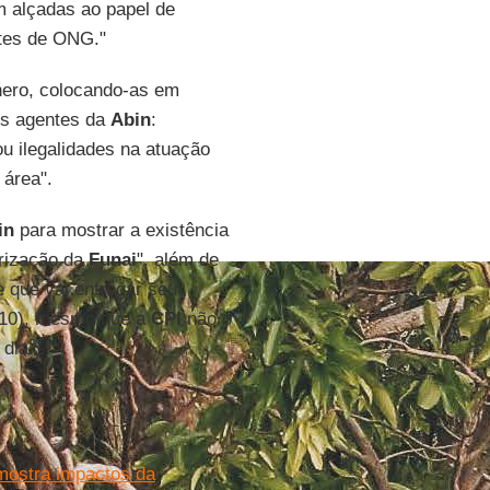
m alçadas ao papel de
ntes de ONG."
ero, colocando-as em
os agentes da
Abin
:
ou ilegalidades na atuação
 área".
in
para mostrar a existência
rização da
Funai
", além de
e que vai entregar seu
 (10), mesmo que a
CPI
não o
dia.
mostra impactos da