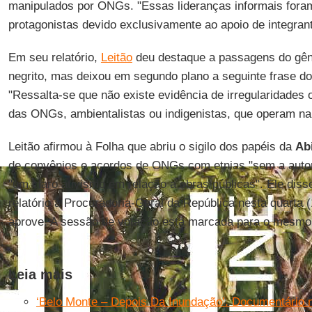
manipulados por ONGs. "Essas lideranças informais fora
protagonistas devido exclusivamente ao apoio de integra
Em seu relatório,
Leitão
deu destaque a passagens do gên
negrito, mas deixou em segundo plano a seguinte frase d
"Ressalta-se que não existe evidência de irregularidades 
das ONGs, ambientalistas ou indigenistas, que operam na
Leitão afirmou à Folha que abriu o sigilo dos papéis da
Ab
de convênios e acordos de ONGs com etnias "sem a auto
"um claro ativismo em relação a obras públicas". Ele diss
relatório à Procuradoria-Geral da República nesta quarta
aprove. A sessão de votação está marcada para o mesmo 
Leia mais
‘Belo Monte – Depois Da Inundação’. Documentário 