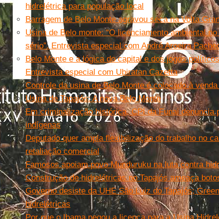
hidrelétrica para população local
Barragem de Belo Monte agravou seca na Volta Gran
Usina de Belo monte: “O licenciamento ambiental no 
sério”. Entrevista especial com André Aroeira Pache
Belo Monte e a lógica do capital e dos jogos polític
Entrevista especial com Ubiratan Cazetta
Controle da usina de Belo Monte é colocado à venda
Usina de Tapajós: A nova Belo Monte
Em criminalização histórica, CPI da Funai denuncia 
indígenas
Deputado quer ampla flexibilização do trabalho no c
retaliação comercial
Famosos apoiam povo Munduruku na luta contra hidr
Construção de hidrelétricas no Tapajós ameaça boto
Governo desiste da UHE São Luiz do Tapajós; Greenp
hidrelétricas
Por que o Ibama negou a licença para a Usina Hidrel