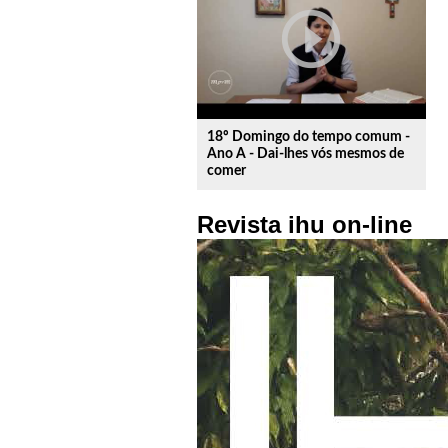
play_circle_outline
18º Domingo do tempo comum -
Ano A - Dai-lhes vós mesmos de
comer
Revista ihu on-line