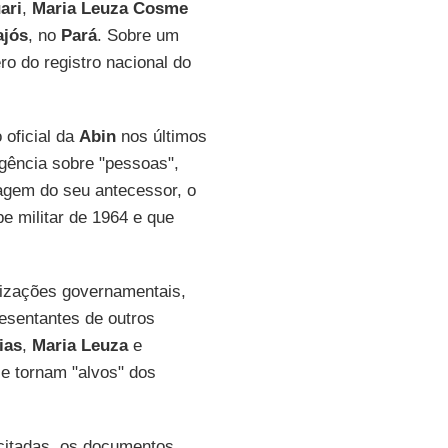
ari
,
Maria Leuza Cosme
ajós
, no
Pará
. Sobre um
o do registro nacional do
 oficial da
Abin
nos últimos
igência sobre "pessoas",
agem do seu antecessor, o
e militar de 1964 e que
izações governamentais,
resentantes de outros
ias
,
Maria Leuza
e
se tornam "alvos" dos
citadas, os documentos