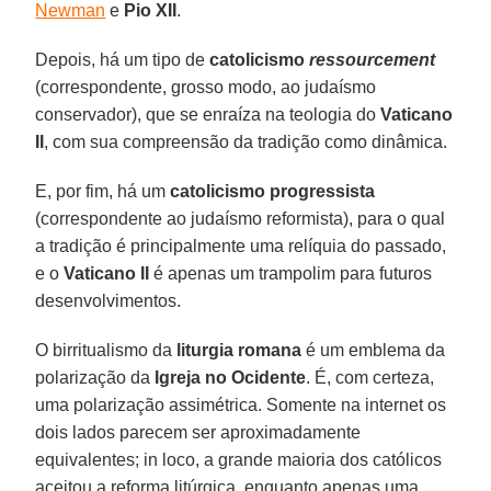
Newman
e
Pio XII
.
Depois, há um tipo de
catolicismo
ressourcement
(correspondente, grosso modo, ao judaísmo
conservador), que se enraíza na teologia do
Vaticano
II
, com sua compreensão da tradição como dinâmica.
E, por fim, há um
catolicismo progressista
(correspondente ao judaísmo reformista), para o qual
a tradição é principalmente uma relíquia do passado,
e o
Vaticano II
é apenas um trampolim para futuros
desenvolvimentos.
O birritualismo da
liturgia romana
é um emblema da
polarização da
Igreja no
Ocidente
. É, com certeza,
uma polarização assimétrica. Somente na internet os
dois lados parecem ser aproximadamente
equivalentes; in loco, a grande maioria dos católicos
aceitou a reforma litúrgica, enquanto apenas uma