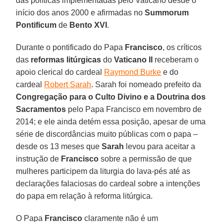
das políticas implementadas pelo Vaticano desde o
início dos anos 2000 e afirmadas no
Summorum
Pontificum
de
Bento XVI
.
Durante o pontificado do Papa
Francisco
, os críticos
das
reformas litúrgicas
do
Vaticano II
receberam o
apoio clerical do cardeal
Raymond Burke
e do
cardeal
Robert Sarah
. Sarah foi nomeado prefeito da
Congregação para o Culto Divino e a Doutrina dos
Sacramentos
pelo Papa Francisco em novembro de
2014; e ele ainda detém essa posição, apesar de uma
série de discordâncias muito públicas com o papa –
desde os 13 meses que
Sarah
levou para aceitar a
instrução de
Francisco
sobre a permissão de que
mulheres participem da liturgia do lava-pés até as
declarações falaciosas do cardeal sobre a intenções
do papa em relação à reforma litúrgica.
O Papa
Francisco
claramente não é um