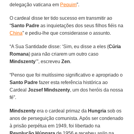
delegação vaticana em
Pequim
”.
O cardeal disse ter tido sucesso em transmitir ao
“
Santo Padre
as inquietações dos seus filhos fiéis na
China
” e pediu-lhe que considerasse o assunto.
“A Sua Santidade disse: ‘Sim, eu disse a eles (
Cúria
Romana
) para não criarem um outro caso
Mindszenty
’”, escreveu
Zen
.
“Penso que foi muitíssimo significativo e apropriado o
Santo Padre
fazer esta referência histórica ao
Cardeal
Jozsef Mindszenty
, um dos heróis da nossa
fé”.
Mindszenty
era o cardeal primaz da
Hungria
sob os
anos de perseguição comunista. Após ser condenado
à prisão perpétua em 1949, foi libertado na
Revolução Húngara
de 1956 e recebeu asilo na