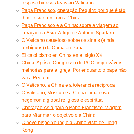
bispos chineses leais ao Vaticano
Papa Francisco, operação Pequim: por que é tão
difícil o acordo com a China
Papa Francisco e a China: sobre a viagem ao
coração da Ásia. Artigo de Antonio Spadaro
O Vaticano cauteloso sobre os sinais (ainda
ambíguos) da China ao Papa
El catolicismo en China en el siglo XXI
China. Após o Congresso do PCC, improváveis
melhorias para a Igreja. Por enquanto o papa não
vai a Pequim
O Vaticano, a China e a tolerância recíproca
O Vaticano, Moscou e a China: uma nova
hegemonia global religiosa e espiritual
Operação Ásia para o Papa Francisco. Viagem
para Mianmar, o objetivo é a China
O novo bispo Yeung e a China vista de Hong
Kong