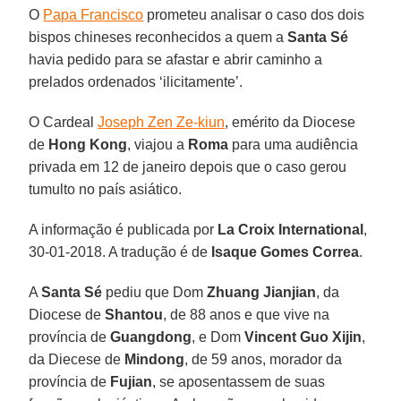
O
Papa Francisco
prometeu analisar o caso dos dois
bispos chineses reconhecidos a quem a
Santa Sé
havia pedido para se afastar e abrir caminho a
prelados ordenados ‘ilicitamente’.
O Cardeal
Joseph Zen Ze-kiun
, emérito da Diocese
de
Hong Kong
, viajou a
Roma
para uma audiência
privada em 12 de janeiro depois que o caso gerou
tumulto no país asiático.
A informação é publicada por
La Croix International
,
30-01-2018. A tradução é de
Isaque Gomes Correa
.
A
Santa Sé
pediu que Dom
Zhuang Jianjian
, da
Diocese de
Shantou
, de 88 anos e que vive na
província de
Guangdong
, e Dom
Vincent Guo Xijin
,
da Diecese de
Mindong
, de 59 anos, morador da
província de
Fujian
, se aposentassem de suas