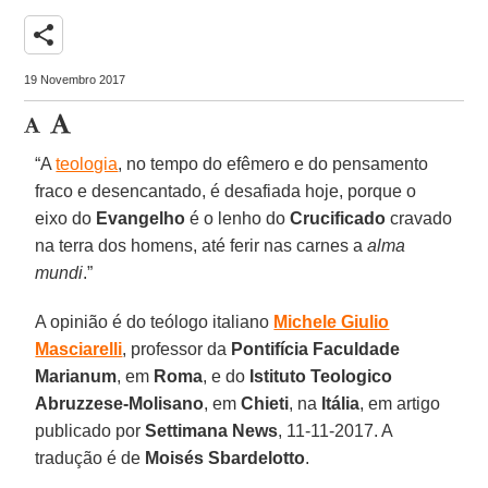
share
19 Novembro 2017
“A
teologia
, no tempo do efêmero e do pensamento
fraco e desencantado, é desafiada hoje, porque o
eixo do
Evangelho
é o lenho do
Crucificado
cravado
na terra dos homens, até ferir nas carnes a
alma
mundi
.”
A opinião é do teólogo italiano
Michele Giulio
Masciarelli
, professor da
Pontifícia Faculdade
Marianum
, em
Roma
, e do
Istituto Teologico
Abruzzese-Molisano
, em
Chieti
, na
Itália
, em artigo
publicado por
Settimana News
, 11-11-2017. A
tradução é de
Moisés Sbardelotto
.