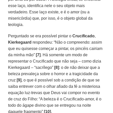
esse laço, identifica nele o seu objeto mais
verdadeiro. Esse laço existe, e é o amor (ou a
misericórdia) que, por isso, é o objeto global da
teologia.
Perguntado se era possível pintar o
Crucificado
,
Kierkegaard
respondeu: “Não o compreendo: assim
que eu quisesse começar a pintar, os pincéis cairiam
da minha mão”
[7]
. Há somente um modo de
representar o Crucificado que não seja – como dizia
Kierkegaard – “sacrílego”
[8]
: o de não deixar que a
beleza prevaleça sobre o horror e a tragicidade da
cruz
[9]
, o que é possível sob a condição de que se
saiba entrever com o olhar afiado da fé a misteriosa
equação luz-trevas que Deus vai compor no evento
de cruz do Filho: “A beleza é o Crucificado-amor, é o
todo do ágape divino que se entregou na noite
daquele fragmento”
[10]
.