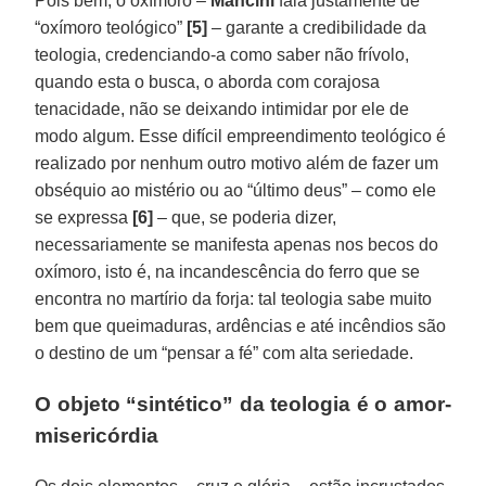
Pois bem, o oxímoro –
Mancini
fala justamente de
“oxímoro teológico”
[5]
– garante a credibilidade da
teologia, credenciando-a como saber não frívolo,
quando esta o busca, o aborda com corajosa
tenacidade, não se deixando intimidar por ele de
modo algum. Esse difícil empreendimento teológico é
realizado por nenhum outro motivo além de fazer um
obséquio ao mistério ou ao “último deus” – como ele
se expressa
[6]
– que, se poderia dizer,
necessariamente se manifesta apenas nos becos do
oxímoro, isto é, na incandescência do ferro que se
encontra no martírio da forja: tal teologia sabe muito
bem que queimaduras, ardências e até incêndios são
o destino de um “pensar a fé” com alta seriedade.
O objeto “sintético” da teologia é o amor-
misericórdia