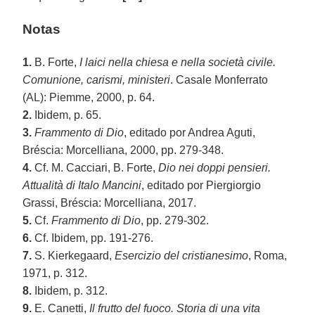
Notas
1.
B. Forte,
I laici nella chiesa e nella società civile.
Comunione, carismi, ministeri
. Casale Monferrato
(AL): Piemme, 2000, p. 64.
2.
Ibidem, p. 65.
3.
Frammento di Dio
, editado por Andrea Aguti,
Bréscia: Morcelliana, 2000, pp. 279-348.
4.
Cf. M. Cacciari, B. Forte,
Dio nei doppi pensieri.
Attualità di Italo Mancini
, editado por Piergiorgio
Grassi, Bréscia: Morcelliana, 2017.
5.
Cf.
Frammento di Dio
, pp. 279-302.
6.
Cf. Ibidem, pp. 191-276.
7.
S. Kierkegaard,
Esercizio del cristianesimo
, Roma,
1971, p. 312.
8.
Ibidem, p. 312.
9.
E. Canetti,
Il frutto del fuoco. Storia di una vita