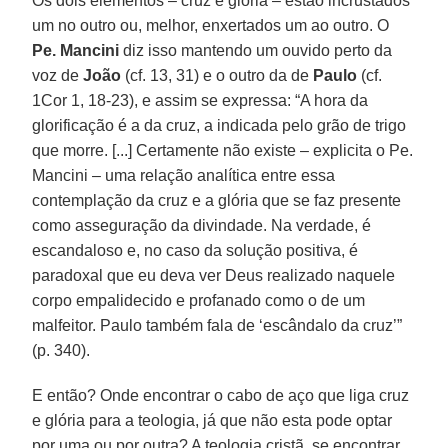
Os dois elementos – cruz e glória – estão incrustados
um no outro ou, melhor, enxertados um ao outro. O
Pe. Mancini
diz isso mantendo um ouvido perto da
voz de
João
(cf. 13, 31) e o outro da de
Paulo
(cf.
1Cor 1, 18-23), e assim se expressa: “A hora da
glorificação é a da cruz, a indicada pelo grão de trigo
que morre. [...] Certamente não existe – explicita o Pe.
Mancini – uma relação analítica entre essa
contemplação da cruz e a glória que se faz presente
como asseguração da divindade. Na verdade, é
escandaloso e, no caso da solução positiva, é
paradoxal que eu deva ver Deus realizado naquele
corpo empalidecido e profanado como o de um
malfeitor. Paulo também fala de ‘escândalo da cruz’”
(p. 340).
E então? Onde encontrar o cabo de aço que liga cruz
e glória para a teologia, já que não esta pode optar
por uma ou por outra? A teologia cristã, se encontrar