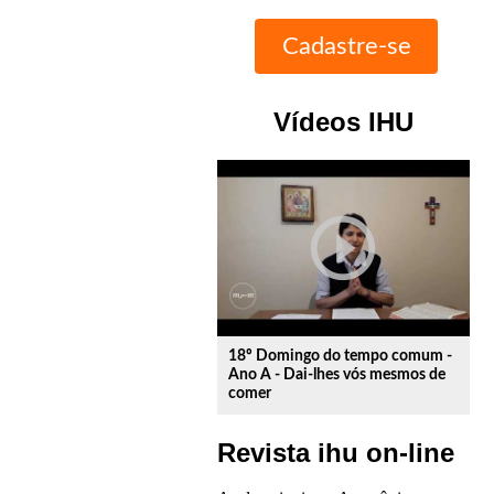
Vídeos IHU
play_circle_outline
18º Domingo do tempo comum -
Ano A - Dai-lhes vós mesmos de
comer
Revista ihu on-line