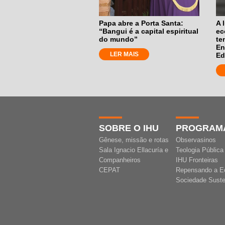
Papa abre a Porta Santa:
A 
“Bangui é a capital espiritual
ec
do mundo”
te
En
LER MAIS
Ed
SOBRE O IHU
PROGRAM
Gênese, missão e rotas
Observasinos
Sala Ignacio Ellacuría e
Teologia Pública
Companheiros
IHU Fronteiras
CEPAT
Repensando a E
Sociedade Suste