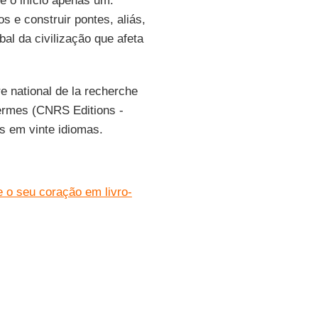
de o início apenas um:
 e construir pontes, aliás,
bal da civilização que afeta
 national de la recherche
 Hermes (CNRS Editions -
os em vinte idiomas.
e o seu coração em livro-