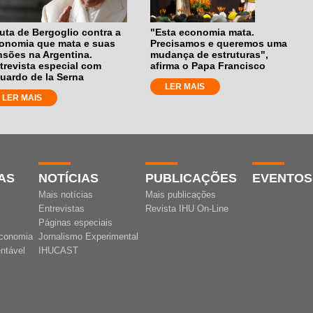
luta de Bergoglio contra a
"Esta economia mata.
onomia que mata e suas
Precisamos e queremos uma
nsões na Argentina.
mudança de estruturas",
trevista especial com
afirma o Papa Francisco
uardo de la Serna
LER MAIS
LER MAIS
AS
NOTÍCIAS
PUBLICAÇÕES
EVENTOS
Mais notícias
Mais publicações
Entrevistas
Revista IHU On-Line
Páginas especiais
conomia
Jornalismo Experimental
ntável
IHUCAST