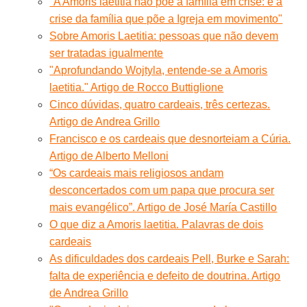
"A Amoris laetitia não põe a família em crise: é a
crise da família que põe a Igreja em movimento"
Sobre Amoris Laetitia: pessoas que não devem
ser tratadas igualmente
"Aprofundando Wojtyla, entende-se a Amoris
laetitia." Artigo de Rocco Buttiglione
Cinco dúvidas, quatro cardeais, três certezas.
Artigo de Andrea Grillo
Francisco e os cardeais que desnorteiam a Cúria.
Artigo de Alberto Melloni
“Os cardeais mais religiosos andam
desconcertados com um papa que procura ser
mais evangélico”. Artigo de José María Castillo
O que diz a Amoris laetitia. Palavras de dois
cardeais
As dificuldades dos cardeais Pell, Burke e Sarah:
falta de experiência e defeito de doutrina. Artigo
de Andrea Grillo