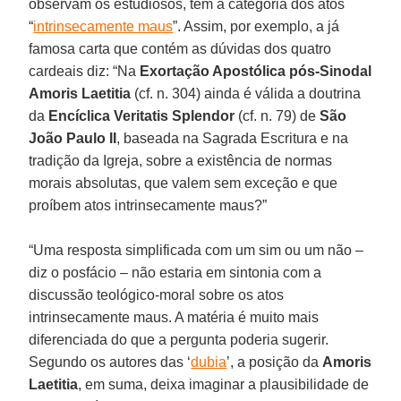
observam os estudiosos, tem a categoria dos atos
“
intrinsecamente maus
”. Assim, por exemplo, a já
famosa carta que contém as dúvidas dos quatro
cardeais diz: “Na
Exortação Apostólica pós-Sinodal
Amoris Laetitia
(cf. n. 304) ainda é válida a doutrina
da
Encíclica Veritatis Splendor
(cf. n. 79) de
São
João Paulo II
, baseada na Sagrada Escritura e na
tradição da Igreja, sobre a existência de normas
morais absolutas, que valem sem exceção e que
proíbem atos intrinsecamente maus?”
“Uma resposta simplificada com um sim ou um não –
diz o posfácio – não estaria em sintonia com a
discussão teológico-moral sobre os atos
intrinsecamente maus. A matéria é muito mais
diferenciada do que a pergunta poderia sugerir.
Segundo os autores das ‘
dubia
’, a posição da
Amoris
Laetitia
, em suma, deixa imaginar a plausibilidade de