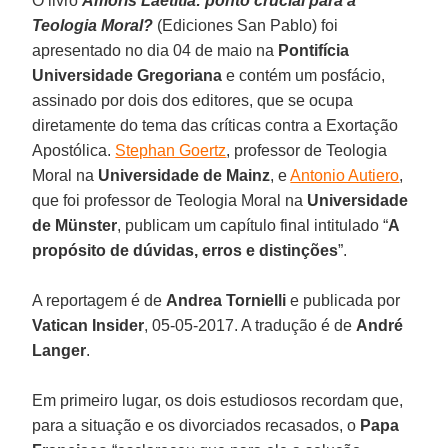
O livro
Amoris Laetitia: ponto crucial para a
Teologia Moral?
(Ediciones San Pablo) foi
apresentado no dia 04 de maio na
Pontifícia
Universidade Gregoriana
e contém um posfácio,
assinado por dois dos editores, que se ocupa
diretamente do tema das críticas contra a Exortação
Apostólica.
Stephan Goertz
, professor de Teologia
Moral na
Universidade de Mainz
, e
Antonio Autiero
,
que foi professor de Teologia Moral na
Universidade
de Münster
, publicam um capítulo final intitulado “
A
propósito de dúvidas, erros e distinções
”.
A reportagem é de
Andrea Tornielli
e publicada por
Vatican Insider
, 05-05-2017. A tradução é de
André
Langer
.
Em primeiro lugar, os dois estudiosos recordam que,
para a situação e os divorciados recasados, o
Papa