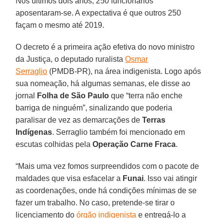
Nos últimos dois anos, 250 funcionários
aposentaram-se. A expectativa é que outros 250
façam o mesmo até 2019.
O decreto é a primeira ação efetiva do novo ministro
da Justiça, o deputado ruralista
Osmar
Serraglio
(PMDB-PR), na área indigenista. Logo após
sua nomeação, há algumas semanas, ele disse ao
jornal
Folha de São Paulo
que “terra não enche
barriga de ninguém”, sinalizando que poderia
paralisar de vez as demarcações de
Terras
Indígenas
. Serraglio também foi mencionado em
escutas colhidas pela
Operação Carne Fraca
.
“Mais uma vez fomos surpreendidos com o pacote de
maldades que visa esfacelar a
Funai
. Isso vai atingir
as coordenações, onde há condições mínimas de se
fazer um trabalho. No caso, pretende-se tirar o
licenciamento do
órgão indigenista
e entregá-lo a