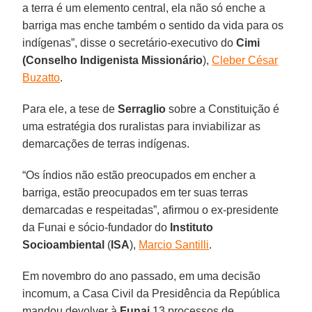
a terra é um elemento central, ela não só enche a
barriga mas enche também o sentido da vida para os
indígenas”, disse o secretário-executivo do
Cimi
(Conselho Indigenista Missionário
),
Cleber César
Buzatto
.
Para ele, a tese de
Serraglio
sobre a Constituição é
uma estratégia dos ruralistas para inviabilizar as
demarcações de terras indígenas.
“Os índios não estão preocupados em encher a
barriga, estão preocupados em ter suas terras
demarcadas e respeitadas”, afirmou o ex-presidente
da Funai e sócio-fundador do
Instituto
Socioambiental
(
ISA
),
Marcio Santilli
.
Em novembro do ano passado, em uma decisão
incomum, a Casa Civil da Presidência da República
mandou devolver à
Funai
13 processos de