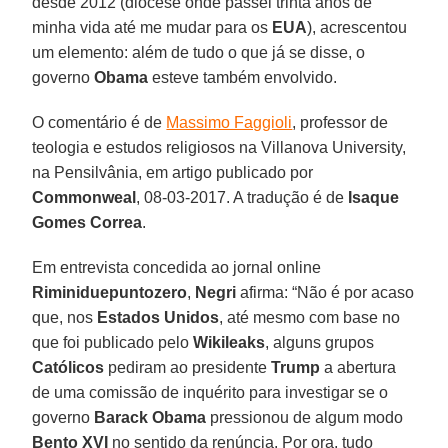
desde 2012 (diocese onde passei trinta anos de
minha vida até me mudar para os
EUA
), acrescentou
um elemento: além de tudo o que já se disse, o
governo
Obama
esteve também envolvido.
O comentário é de
Massimo Faggioli
, professor de
teologia e estudos religiosos na Villanova University,
na Pensilvânia, em artigo publicado por
Commonweal
, 08-03-2017. A tradução é de
Isaque
Gomes Correa
.
Em entrevista concedida ao jornal online
Riminiduepuntozero
,
Negri
afirma: “Não é por acaso
que, nos
Estados Unidos
, até mesmo com base no
que foi publicado pelo
Wikileaks
, alguns grupos
Católicos
pediram ao presidente
Trump
a abertura
de uma comissão de inquérito para investigar se o
governo
Barack Obama
pressionou de algum modo
Bento XVI
no sentido da renúncia. Por ora, tudo