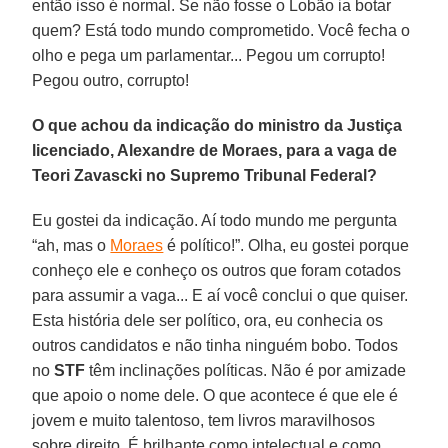
então isso é normal. Se não fosse o Lobão ia botar
quem? Está todo mundo comprometido. Você fecha o
olho e pega um parlamentar... Pegou um corrupto!
Pegou outro, corrupto!
O que achou da indicação do ministro da Justiça
licenciado, Alexandre de Moraes, para a vaga de
Teori Zavascki no Supremo Tribunal Federal?
Eu gostei da indicação. Aí todo mundo me pergunta
“ah, mas o
Moraes
é político!”. Olha, eu gostei porque
conheço ele e conheço os outros que foram cotados
para assumir a vaga... E aí você conclui o que quiser.
Esta história dele ser político, ora, eu conhecia os
outros candidatos e não tinha ninguém bobo. Todos
no
STF
têm inclinações políticas. Não é por amizade
que apoio o nome dele. O que acontece é que ele é
jovem e muito talentoso, tem livros maravilhosos
sobre direito. É brilhante como intelectual e como