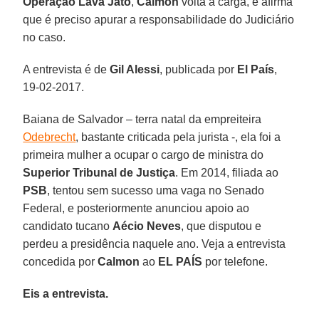
Operação Lava Jato
,
Calmon
volta à carga, e afirma
que é preciso apurar a responsabilidade do Judiciário
no caso.
A entrevista é de
Gil Alessi
, publicada por
El País
,
19-02-2017.
Baiana de Salvador – terra natal da empreiteira
Odebrecht
, bastante criticada pela jurista -, ela foi a
primeira mulher a ocupar o cargo de ministra do
Superior Tribunal de Justiça
. Em 2014, filiada ao
PSB
, tentou sem sucesso uma vaga no Senado
Federal, e posteriormente anunciou apoio ao
candidato tucano
Aécio Neves
, que disputou e
perdeu a presidência naquele ano. Veja a entrevista
concedida por
Calmon
ao
EL PAÍS
por telefone.
Eis a entrevista.