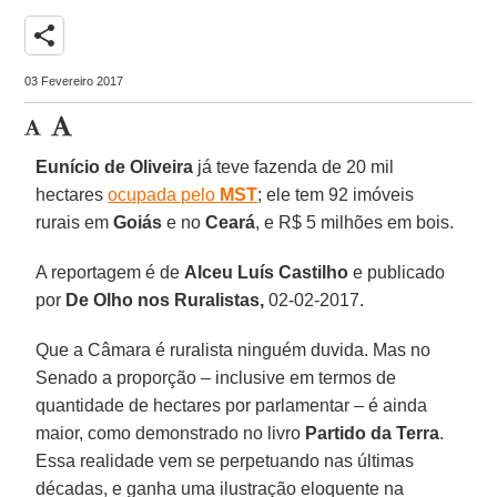
share
03 Fevereiro 2017
Eunício de Oliveira
já teve fazenda de 20 mil
hectares
ocupada pelo
MST
; ele tem 92 imóveis
rurais em
Goiás
e no
Ceará
, e R$ 5 milhões em bois.
A reportagem é de
Alceu Luís Castilho
e publicado
por
De Olho nos Ruralistas,
02-02-2017.
Que a Câmara é ruralista ninguém duvida. Mas no
Senado a proporção – inclusive em termos de
quantidade de hectares por parlamentar – é ainda
maior, como demonstrado no livro
Partido da Terra
.
Essa realidade vem se perpetuando nas últimas
décadas, e ganha uma ilustração eloquente na