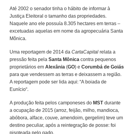
Até 2002 o senador tinha o hábito de informar à
Justiça Eleitoral o tamanho das propriedades.
Naquele ano ele possuía 8.305 hectares em terras –
excetuadas aquelas em nome da agropecuária Santa
Mônica.
Uma reportagem de 2014 da
CartaCapital
relata a
pressão feita pela
Santa Mônica
contra pequenos
proprietários em
Alexânia
(
GO
) e
Corumbá de Goiás
para que vendessem as terras e deixassem a região.
A reportagem pode ser lida aqui: “A boiada de
Eunício“.
A produção feita pelos camponeses do
MST
durante
a ocupação de 2015 (arroz, feijão, milho, mandioca,
abóbora, alface, couve, amendoim, gergelim) teve um
destino peculiar, após a reintegração de posse: foi
pisoteada pelo gado.