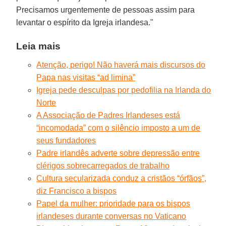
Precisamos urgentemente de pessoas assim para
levantar o espírito da Igreja irlandesa."
Leia mais
Atenção, perigo! Não haverá mais discursos do
Papa nas visitas “ad limina”
Igreja pede desculpas por pedofilia na Irlanda do
Norte
A Associação de Padres Irlandeses está
“incomodada” com o silêncio imposto a um de
seus fundadores
Padre irlandês adverte sobre depressão entre
clérigos sobrecarregados de trabalho
Cultura secularizada conduz a cristãos “órfãos”,
diz Francisco a bispos
Papel da mulher: prioridade para os bispos
irlandeses durante conversas no Vaticano