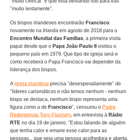
"muito clerical" e que está deixando isto para trás
"muito lentamente".
Os bispos irlandeses encontrarão
Francisco
novamente na Irlanda em agosto de 2018 para o
Encontro Mundial das Famílias
, a primeira visita
papal desde que o
Papa João Paulo II
visitou o
pequeno país em 1979. Que tipo de igreja será e
como receberá o Papa Francisco vai depender da
liderança dos bispos.
A
igreja irlandesa
precisa "desesperadamente" de
"líderes carismáticos e não temos nenhum - nenhum
bispo se destaca, nenhum bispo representa uma
figura como a de
Francisco
", censurou o
Padre
Redentorista Tony Flannery
, em entrevista à
Rádio
RTE
no dia 19 de janeiro. "Estou falando de alguém
que tenha calor e emane esse calor para as
pessoas... que seja uma pessoa acolhedora e aberta.