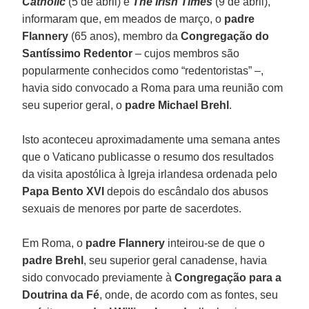
Catholic
(5 de abril) e
The Irish Times
(9 de abril),
informaram que, em meados de março, o
padre
Flannery
(65 anos), membro da
Congregação do
Santíssimo Redentor
– cujos membros são
popularmente conhecidos como “redentoristas” –,
havia sido convocado a Roma para uma reunião com
seu superior geral, o
padre Michael Brehl
.
Isto aconteceu aproximadamente uma semana antes
que o Vaticano publicasse o resumo dos resultados
da visita apostólica à Igreja irlandesa ordenada pelo
Papa Bento XVI
depois do escândalo dos abusos
sexuais de menores por parte de sacerdotes.
Em Roma, o
padre Flannery
inteirou-se de que o
padre Brehl
, seu superior geral canadense, havia
sido convocado previamente à
Congregação para a
Doutrina da Fé
, onde, de acordo com as fontes, seu