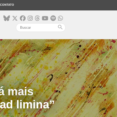
CONTATO
search
á mais
ad limina”