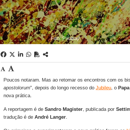
Foto: Pixabay
Poucos notaram. Mas ao retomar os encontros com os bis
apostolorum
”, depois do longo recesso do
Jubileu
, o
Papa
nova prática.
A reportagem é de
Sandro Magister
, publicada por
Setti
tradução é de
André Langer
.