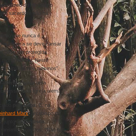
ucedâneo do ministério
 Sem sacerdote não há
 bispo que nunca é
greja nunca se deve cansar
a deve ser protegida
 morte natural. Neste
ém culpados nós mesmos”.
tivamente jogava uma
ogressista da Igreja alemã.
ciado pelo
Papa
. E, na
inhard Marx
, arcebispo de
z junto a
Francisco
,
ransmitiu a outros: “Não fui