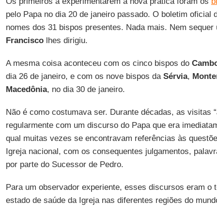
Os primeiros a experimentarem a nova prática foram os
b
pelo Papa no dia 20 de janeiro passado. O boletim oficial
nomes dos 31 bispos presentes. Nada mais. Nem sequer 
Francisco
lhes dirigiu.
A mesma coisa aconteceu com os cinco bispos do
Cambo
dia 26 de janeiro, e com os nove bispos da
Sérvia
,
Monte
Macedônia
, no dia 30 de janeiro.
Não é como costumava ser. Durante décadas, as visitas “
regularmente com um discurso do Papa que era imediatam
qual muitas vezes se encontravam referências às questõ
Igreja nacional, com os consequentes julgamentos, palav
por parte do Sucessor de Pedro.
Para um observador experiente, esses discursos eram o
estado de saúde da Igreja nas diferentes regiões do mund