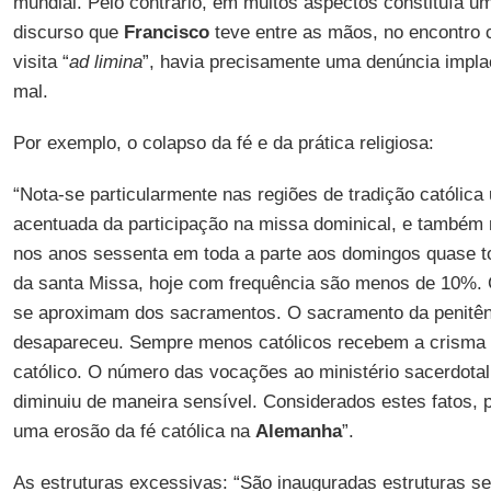
mundial. Pelo contrário, em muitos aspectos constituía 
discurso que
Francisco
teve entre as mãos, no encontro
visita “
ad limina
”, havia precisamente uma denúncia implac
mal.
Por exemplo, o colapso da fé e da prática religiosa:
“Nota-se particularmente nas regiões de tradição católic
acentuada da participação na missa dominical, e também 
nos anos sessenta em toda a parte aos domingos quase to
da santa Missa, hoje com frequência são menos de 10%
se aproximam dos sacramentos. O sacramento da penitên
desapareceu. Sempre menos católicos recebem a crisma 
católico. O número das vocações ao ministério sacerdotal
diminuiu de maneira sensível. Considerados estes fatos,
uma erosão da fé católica na
Alemanha
”.
As estruturas excessivas: “São inauguradas estruturas s