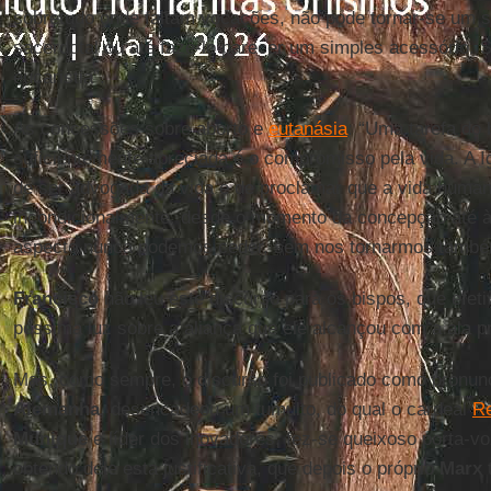
sobretudo onde faltam vocações, não pode tornar-se um s
sacerdotal ou até fazê-lo parecer um simples acessório.
eucaristia”.
As concessões sobre aborto e
eutanásia
: “Uma tarefa do
suficientemente apreciada é o compromisso pela vida. A I
de ser advogada da vida e de proclamar que a vida human
incondicionalmente, desde o momento da concepção até à
aspecto nunca podemos ceder, sem nos tornarmos tamb
Francisco
não leu este discurso para os bispos, que efe
péssima luz sobre a aliança que ele alcançou com a ala pr
Mas, como sempre, o discurso foi publicado como pronun
Alemanha
, desencadeou um tumulto, do qual o cardeal
Re
Munique
e líder dos inovadores, fez-se queixoso porta-vo
obtendo dele esta justificativa, que depois o próprio
Marx
t