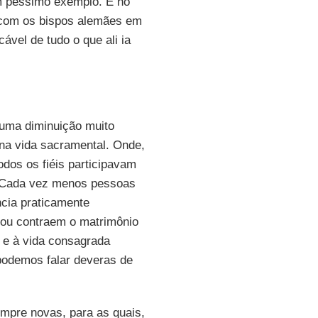
um péssimo exemplo. E no
 com os bispos alemães em
ável de tudo o que ali ia
a uma diminuição muito
na vida sacramental. Onde,
dos os fiéis participavam
. Cada vez menos pessoas
cia praticamente
ou contraem o matrimônio
 e à vida consagrada
 podemos falar deveras de
empre novas, para as quais,