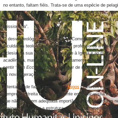
no entanto, faltam fiéis. Trata-se de uma espécie de pela
depositar a confiança nas estruturas administrativas, nas
centralização excessiva, em vez de ajudar, complica a vid
missionária”.
O desvio teológico e catequético: “Como pai zeloso, o p
faculdades teológicas, ajudando os professores a redescob
eclesial da sua missão. A fidelidade à Igreja e ao magistér
acadêmica, mas exige um comportamento humilde de ser
sentir ‘
cum Ecclesia
’ deve distinguir de modo particular
as novas gerações”.
A tentação de fazer que simples
leigos
celebrem a missa: 
sempre a estreita relação existente entre eucaristia e sac
que não atribuem adequada importância aos sacerdotes no
ensinar e santificar a estrutura e a vida sacramental da I
experiência, estão destinados à falência. A preciosa colabo