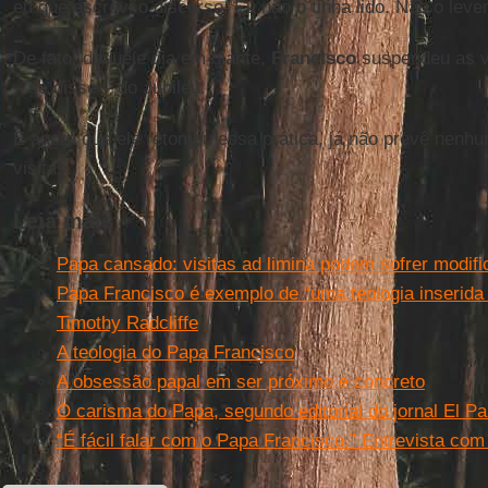
eu que escrevi o discurso. Eu não o tinha lido. Não o lev
De fato, daquele dia em diante,
Francisco
suspendeu as vi
– se disse – do Jubileu.
E agora que ele retomou essa prática, já não prevê nenhu
visitas.
Leia mais
Papa cansado: visitas ad limina podem sofrer modif
Papa Francisco é exemplo de “uma teologia inserida 
Timothy Radcliffe
A teologia do Papa Francisco
A obsessão papal em ser próximo e concreto
O carisma do Papa, segundo editorial do jornal El Pa
“É fácil falar com o Papa Francisco.” Entrevista com 