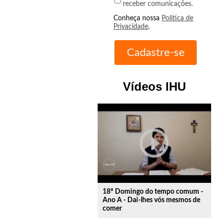
receber comunicações.
Conheça nossa
Política de
Privacidade
.
Vídeos IHU
play_circle_outline
18º Domingo do tempo comum -
Ano A - Dai-lhes vós mesmos de
comer