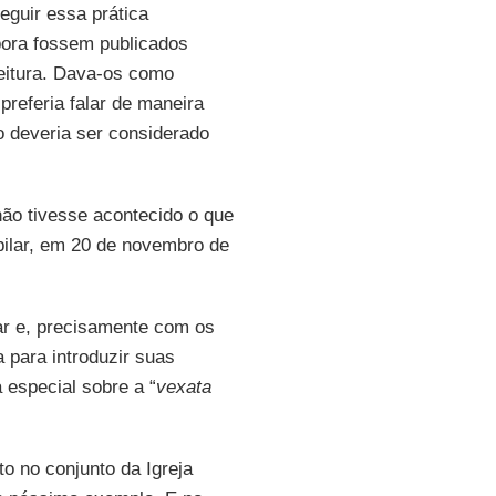
guir essa prática
bora fossem publicados
eitura. Dava-os como
preferia falar de maneira
to deveria ser considerado
não tivesse acontecido o que
bilar, em 20 de novembro de
ar e, precisamente com os
 para introduzir suas
 especial sobre a “
vexata
to no conjunto da Igreja