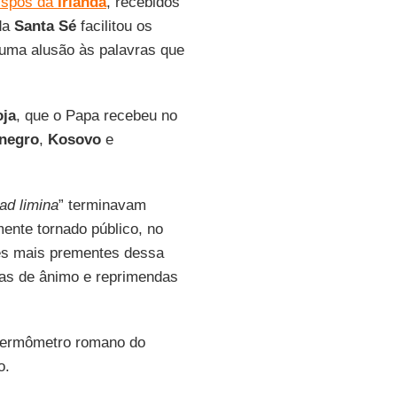
ispos da
Irlanda
, recebidos
 da
Santa Sé
facilitou os
uma alusão às palavras que
ja
, que o Papa recebeu no
negro
,
Kosovo
e
ad limina
” terminavam
ente tornado público, no
es mais prementes dessa
ras de ânimo e reprimendas
 termômetro romano do
o.