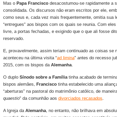
Mas o
Papa Francisco
desacostumou-se rapidamente a se
consolidada. Os discursos não eram escritos por ele, em
como seus e, cada vez mais frequentemente, omitia sua l
“entregues” aos bispos com os quais se reunia. Com eles 
livre, a portas fechadas, e exigindo que o que ali fosse di
reservado.
E, provavelmente, assim teriam continuado as coisas se 
aconteceu na última visita “
ad limina
” antes do recesso ju
2015, com os bispos da
Alemanha
.
O duplo
Sínodo sobre a Família
tinha acabado de termin
bispos alemães,
Francisco
tinha estabelecido uma aliança
“aberturas” na pastoral do matrimônio católico, de maneira
quaestio
” da comunhão aos
divorciados recasados
.
A Igreja da
Alemanha
, no entanto, não brilhava em absolu