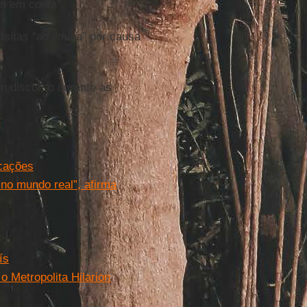
em em conta”.
sitas “
ad limina
” por causa
m discurso durante as
icações
no mundo real”, afirma
ís
o Metropolita Hilarion