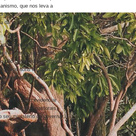
gianismo, que nos leva a
 organizações perfeitas. Uma
a da Igreja e a sua dinâmica
relado acompanhará as
rir o grande significado
io não contradiz a liberdade
viço aos dons de Deus. O
 a quantos educam e formam
“É necessário evidenciar
erdócio. Planos pastorais
 seu ministério de governar,
greja, com base na
ração de fiéis leigos,