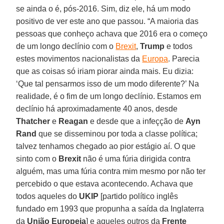
se ainda o é, pós-2016. Sim, diz ele, há um modo
positivo de ver este ano que passou. “A maioria das
pessoas que conheço achava que 2016 era o começo
de um longo declínio com o
Brexit
,
Trump
e todos
estes movimentos nacionalistas da
Europa
. Parecia
que as coisas só iriam piorar ainda mais. Eu dizia:
‘Que tal pensarmos isso de um modo diferente?’ Na
realidade, é o fim de um longo declínio. Estamos em
declínio há aproximadamente 40 anos, desde
Thatcher
e
Reagan
e desde que a infeçção de
Ayn
Rand
que se disseminou por toda a classe política;
talvez tenhamos chegado ao pior estágio aí. O que
sinto com o
Brexit
não é uma fúria dirigida contra
alguém, mas uma fúria contra mim mesmo por não ter
percebido o que estava acontecendo. Achava que
todos aqueles do
UKIP
[partido político inglês
fundado em 1993 que propunha a saída da Inglaterra
da
União Europeia
] e aqueles outros da
Frente