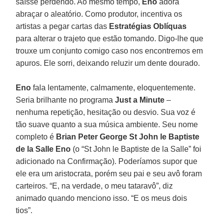
saísse perdendo. Ao mesmo tempo,
Eno
adora
abraçar o aleatório. Como produtor, incentiva os
artistas a pegar cartas das
Estratégias Oblíquas
para alterar o trajeto que estão tomando. Digo-lhe que
trouxe um conjunto comigo caso nos encontremos em
apuros. Ele sorri, deixando reluzir um dente dourado.
Eno
fala lentamente, calmamente, eloquentemente.
Seria brilhante no programa
Just a Minute
–
nenhuma repetição, hesitação ou desvio. Sua voz é
tão suave quanto a sua música ambiente. Seu nome
completo é
Brian Peter George St John le Baptiste
de la Salle Eno
(o “St John le Baptiste de la Salle” foi
adicionado na Confirmação). Poderíamos supor que
ele era um aristocrata, porém seu pai e seu avô foram
carteiros. “E, na verdade, o meu tataravô”, diz
animado quando menciono isso. “E os meus dois
tios”.