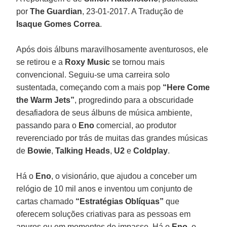
por
The Guardian
, 23-01-2017. A Tradução de
Isaque Gomes Correa
.
Após dois álbuns maravilhosamente aventurosos, ele
se retirou e a
Roxy Music
se tornou mais
convencional. Seguiu-se uma carreira solo
sustentada, começando com a mais pop
“Here Come
the Warm Jets”
, progredindo para a obscuridade
desafiadora de seus álbuns de música ambiente,
passando para o
Eno
comercial, ao produtor
reverenciado por trás de muitas das grandes músicas
de
Bowie
,
Talking Heads
,
U2
e
Coldplay
.
Há o
Eno
, o visionário, que ajudou a conceber um
relógio de 10 mil anos e inventou um conjunto de
cartas chamado
“Estratégias Oblíquas”
que
oferecem soluções criativas para as pessoas em
apuros ou em momentos de impasse. Há o
Eno
, o