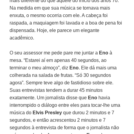
mais diferente do que aquele do início dos anos 70.
Na medida em que sua música se tornava mais
enxuta, o mesmo ocorria com ele. A cabeça foi
raspada, a maquiagem foi lavada e a boa de pena foi
dispensada. Hoje, ele parece um elegante
acadêmico.
O seu assessor me pede pare me juntar a
Eno
à
mesa. “Estarei aí em apenas 40 segundos, ao
terminar o meu almoço”, diz
Eno
. Ele dá mais uma
colherada na salada de frutas. “Só 30 segundos
agora”. Sempre teve algo de fastidioso sobre ele.
Suas entrevistas tendem a durar 45 minutos
exatamente. Um jornalista disse que
Eno
havia
interrompido o diálogo entre eles para tocar-lhe uma
música do
Elvis Presley
que durou 2 minutos e 7
segundos, e então acrescentou 2 minutos e 7
segundos à entrevista de forma que o jornalista não