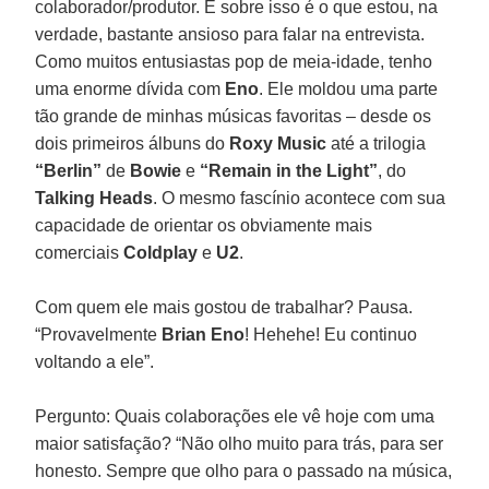
colaborador/produtor. E sobre isso é o que estou, na
verdade, bastante ansioso para falar na entrevista.
Como muitos entusiastas pop de meia-idade, tenho
uma enorme dívida com
Eno
. Ele moldou uma parte
tão grande de minhas músicas favoritas – desde os
dois primeiros álbuns do
Roxy Music
até a trilogia
“Berlin”
de
Bowie
e
“Remain in the Light”
, do
Talking Heads
. O mesmo fascínio acontece com sua
capacidade de orientar os obviamente mais
comerciais
Coldplay
e
U2
.
Com quem ele mais gostou de trabalhar? Pausa.
“Provavelmente
Brian Eno
! Hehehe! Eu continuo
voltando a ele”.
Pergunto: Quais colaborações ele vê hoje com uma
maior satisfação? “Não olho muito para trás, para ser
honesto. Sempre que olho para o passado na música,