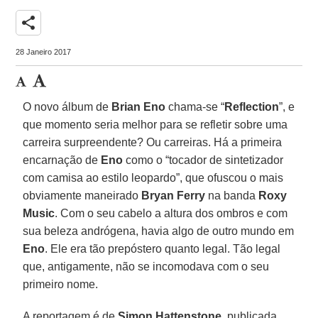
share
28 Janeiro 2017
O novo álbum de
Brian Eno
chama-se “
Reflection
”, e
que momento seria melhor para se refletir sobre uma
carreira surpreendente? Ou carreiras. Há a primeira
encarnação de
Eno
como o “tocador de sintetizador
com camisa ao estilo leopardo”, que ofuscou o mais
obviamente maneirado
Bryan Ferry
na banda
Roxy
Music
. Com o seu cabelo a altura dos ombros e com
sua beleza andrógena, havia algo de outro mundo em
Eno
. Ele era tão prepóstero quanto legal. Tão legal
que, antigamente, não se incomodava com o seu
primeiro nome.
A reportagem é de
Simon Hattenstone
, publicada