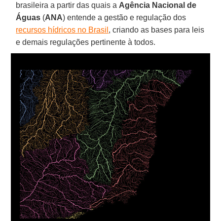
brasileira a partir das quais a
Agência Nacional de
Águas
(
ANA
) entende a gestão e regulação dos
recursos hídricos no Brasil
, criando as bases para leis
e demais regulações pertinente à todos.