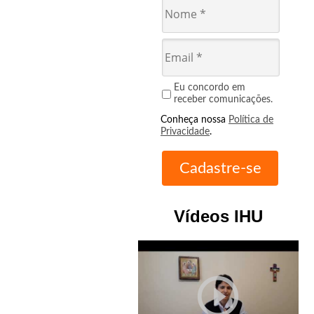
Eu concordo em
receber comunicações.
Conheça nossa
Política de
Privacidade
.
Vídeos IHU
play_circle_outline