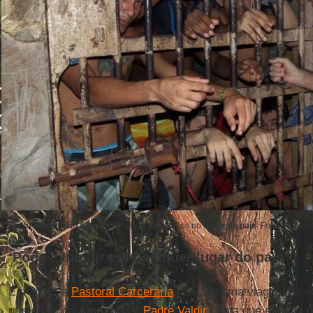
Padre
Valdir João Silveira
em visita a presídios no
Norte do país
Foto: Pastoral
‘Pode explodir em qualquer lugar do país’
Em 2012, a
Pastoral Carcerária
realizou uma viagem de 40
prisionais do
Amazonas
.
Padre Valdir
conta que este foi 