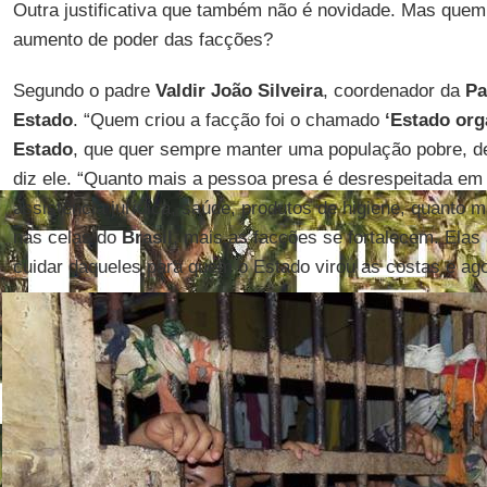
Outra justificativa que também não é novidade. Mas quem
aumento de poder das facções?
Segundo o padre
Valdir João Silveira
, coordenador da
Pa
Estado
. “Quem criou a facção foi o chamado
‘Estado org
Estado
, que quer sempre manter uma população pobre, de
diz ele. “Quanto mais a pessoa presa é desrespeitada em
assistência jurídica, saúde, produtos de higiene, quanto
nas celas do
Brasil
, mais as facções se fortalecem. Ela
cuidar daqueles para quem o Estado virou as costas e agor