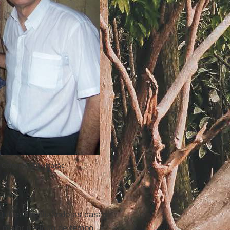
 Carcerária/Divulgação
 dias fiscalizando as casas
o maior período de tempo