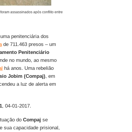
foram assassinados após conflito entre
uma penitenciária dos
a
de 711.463 presos – um
amento Penitenciário
rende no mundo, ao mesmo
al
há anos. Uma rebelião
sio Jobim (Compaj)
, em
cendeu a luz de alerta em
1
, 04-01-2017.
situação do
Compaj
se
e sua capacidade prisional,