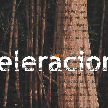
10 anos, o complexo é administrado por uma parceria púb
da
Pastoral
diz que as chamadas
PPPs
– que já somam 4
estados – têm sido motivo de rebeliões em todo o país. 
Bahia
, e
Pedrinhas
, no
Maranhão
, são alguns dos exemp
reclamavam do espaço, de tudo que se reclama em um pre
alimentação, do jurídico amontoado, como nos outros pres
O relatório de 2012 já mostrava preocupação com a expan
administração prisional em
Manaus
. Em um trecho assina
apontado que todas as unidades do
Estado
eram administ
Agenciamento Financeiro e Serviços Ltda
., que passo
2004 com o nome de
Companhia Nacional de Administra
“Curiosamente, tal empresa acumula vitórias em todos os 
“fenômeno” explicado pelo baixo valor oferecido para a e
lhes são atribuídos contratualmente. Seus lucros, no ent
incompleta do contrato, com a violação de diversas cláusu
é tão grave que nas últimas licitações já não têm apareci