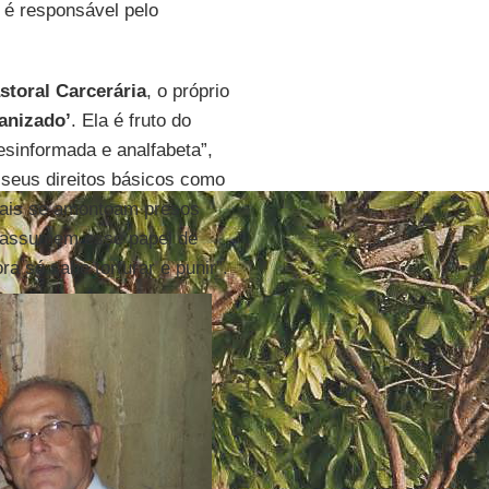
 é responsável pelo
storal Carcerária
, o próprio
anizado’
. Ela é fruto do
sinformada e analfabeta”,
 seus direitos básicos como
 mais se amontoam presos
s assumem esse papel de
a só sabe torturar e punir”.