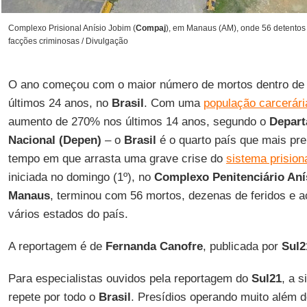
Complexo Prisional Anísio Jobim (
Compaj
), em Manaus (AM), onde 56 detentos 
facções criminosas / Divulgação
O ano começou com o maior número de mortos dentro de 
últimos 24 anos, no
Brasil
. Com uma
população carcerári
aumento de 270% nos últimos 14 anos, segundo o
Depart
Nacional (Depen)
– o
Brasil
é o quarto país que mais p
tempo em que arrasta uma grave crise do
sistema prision
iniciada no domingo (1º), no
Complexo Penitenciário Aní
Manaus
, terminou com 56 mortos, dezenas de feridos e a
vários estados do país.
A reportagem é de
Fernanda Canofre
, publicada por
Sul2
Para especialistas ouvidos pela reportagem do
Sul21
, a 
repete por todo o
Brasil
. Presídios operando muito além d