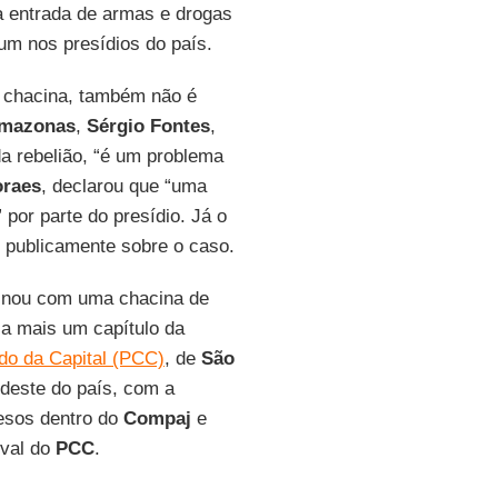
a entrada de armas e drogas
um nos presídios do país.
a chacina, também não é
Amazonas
,
Sérgio Fontes
,
da rebelião, “é um problema
oraes
, declarou que “uma
 por parte do presídio. Já o
 publicamente sobre o caso.
rminou com uma chacina de
ia mais um capítulo da
do da Capital (PCC)
, de
São
rdeste do país, com a
esos dentro do
Compaj
e
rival do
PCC
.