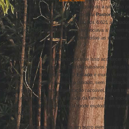
que trabalhou em um mesmo
Estado
, devido a situação p
denunciada ali. No relatório divulgado pela
Pastoral
, era 
um excedente de 3.129 internos e que dos 6.621 apenado
provisórios. O documento também denunciava a alimentação
serviços como assistência jurídica em todas as unidades 
recorrente nas carceragens”.
“Em 2012, nós já falávamos do risco de isso acontecer n
surpreendo como [os presos] são tão passivos diante da s
acontece dentro dos presídios. O
Estado
é muito violent
sentidos. Confinar em um espaço isolado, sem ventilação,
direitos mínimos de uma alimentação razoável, de um tra
pessoa morrer no cárcere, afastada da família e da socie
físicas. A situação que explode lá, pode explodir em qualq
padre
Valdir
.
A questão do
Compaj
tem ainda um outro elemento a ser 