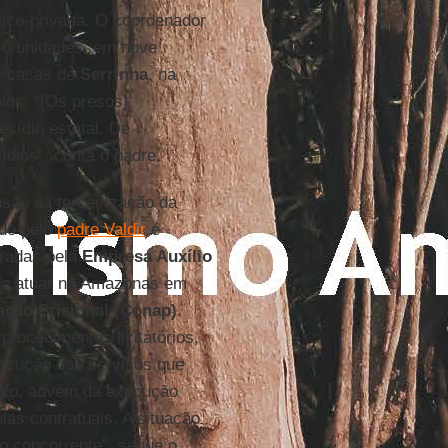
lico-privada. O coordenador
0 unidades, em nove
As casas de
Serrinha
, na
los. “[Os presos]
sídio estatal. De
ídios”, conta o padre.
são da terceirização da
do pelo
padre Valdir
é
radas pela
Empresa Auxílio
u a atuar no Amazonas em
ção Prisional (Conap)
.
procedimentos licitatórios,
xecução dos serviços que
anto, advém da execução
las contratuais. A situação
do concorrente”, segue o