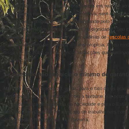
violação flagrante nas
prisões brasileiras
em relação ao q
um problema mesmo de número excessivo, sem condições 
cumprimento integral ao que foi determinado pelo Supremo
as pessoas estejam lá em condições de dignidade". Seu c
fez alerta semelhante, chamando as cadeias de
“escolas 
propicia o mínimo de garantia, alguém propicia. A seu mod
disse ele em 2014, em referência às facções que dominam
brasileiro.
Se o Estado não propicia o mínimo de garant
Mendes
chamou a atenção, ainda, para o fato de os brasi
“indiferentes” e “anestesiados” com a barbárie que ocorr
concorda. “Para uma parcela da sociedade e para o Estad
pessoas que não estão no mercado de trabalho nem cons
dentro destas masmorras”, diz Bezerra.