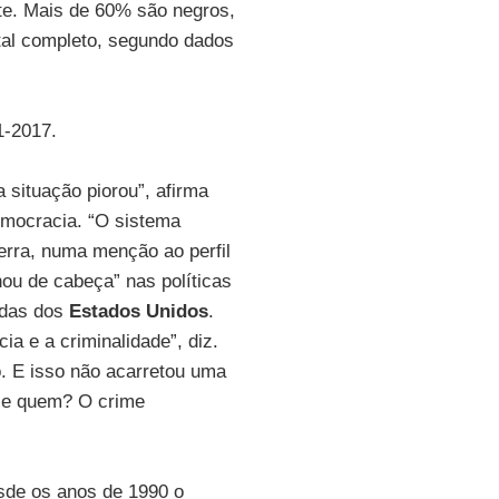
nte. Mais de 60% são negros,
tal completo, segundo dados
1-2017.
a situação piorou”, afirma
emocracia. “O sistema
erra, numa menção ao perfil
ou de cabeça” nas políticas
adas dos
Estados Unidos
.
ia e a criminalidade”, diz.
o. E isso não acarretou uma
ece quem? O crime
sde os anos de 1990 o