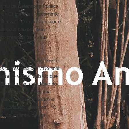
minal da Defensoria Pública
iça Criminal e o decorrente
letiva”. “O impacto maior é
is mais baixos”, que
ex-presidiários e seus
s,
Souza
lembra que "existe
 cofres públicos”. No final
usta 13 vezes mais do que
 por mês e um estudante do
a concluiu, citando uma
 que “se os governadores
ra construir presídios”. “O
tuação urgente, de um