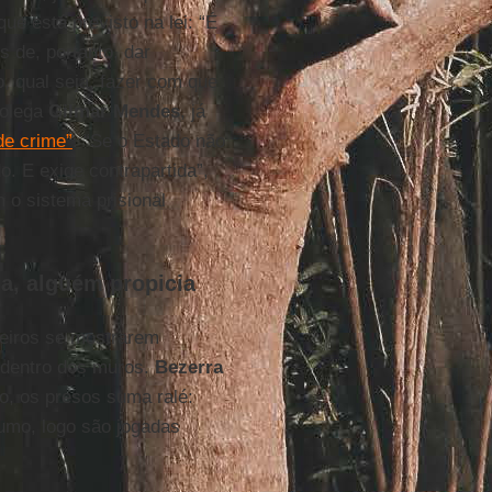
ue está previsto na lei: “É
de, portanto, dar
, qual seja, fazer com que
olega
Gilmar Mendes
, já
de crime”
. “Se o Estado não
o. E exige contrapartida”,
 o sistema prisional
ia, alguém propicia
leiros se mostrarem
e dentro dos muros.
Bezerra
o, os presos suma ralé:
umo, logo são jogadas