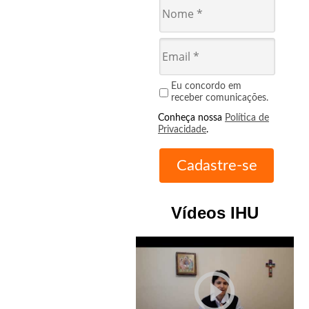
Eu concordo em
receber comunicações.
Conheça nossa
Política de
Privacidade
.
Vídeos IHU
play_circle_outline