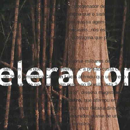
Ricardo André de Souza
, sub-coordenador de defesa cri
do Estado do Rio de Janeiro, afirma que o sistema de Just
processo do encarceramento em massa agem de “forma se
sentido nas camadas mais vulneráveis, nos estratos socia
acabam tendo que lidar com o “o estigma que paira sobre 
familiares”.
Além do impacto social de aprisionar milhares de pessoa
também uma questão orçamentária: a prisão custa caro aos
de 2016 a ministra
Cármen Lúcia
afirmou que um preso c
um estudante no Brasil. “Um preso no Brasil custa 2.400
ensino médio custa 2.200 por ano”, disse a magistrada. El
frase do antropólogo
Darcy Ribeiro
, que afirmou em 1982
não construíssem escolas, em 20 anos faltaria dinheiro pa
fato se cumpriu. Estamos aqui reunidos diante de uma si
descaso feito lá atrás”, disse a ministra.