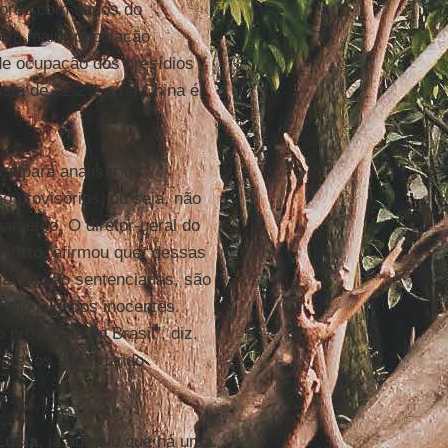
cordo com dados do
 com maior população
 de ocupação dos presídios
sia de 82,2% e na China é
ça para analisar os
o provisórios, ou seja, não
amento. O diretor-geral do
Vitto
, afirmou que “dessas
uando são sentenciadas, são
 são julgados inocentes.
provisória no Brasil”, diz.
 presos aguardando
Lúcia
, já admitiu que há uma