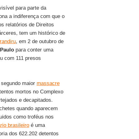
nvisível para parte da
ona a indiferença com que o
s relatórios de Direitos
rceres, tem um histórico de
randiru
, em 2 de outubro de
Paulo
para conter uma
nou com 111 presos
 o segundo maior
massacre
etentos mortos no Complexo
rtejados e decapitados.
nchetes quando aparecem
uidos como troféus nos
io brasileiro
é uma
oria dos 622.202 detentos