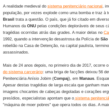
A realidade medieval do
sistema penitenciário nacional
, i
população, por vezes explode como uma bomba e traz à t
Brasil
trata a questão. O país, que já foi citado em diverso
Humanos da
ONU
pelas condições deploráveis de seus cá
tragédias ocorridas atrás das grades. A maior delas no
Ca
1992, quando a intervenção desastrosa da Polícia de
São 
rebelião na Casa de Detenção, na capital paulista, termi
assassinados.
Mais de 24 anos depois, no primeiro dia de 2017, ocorre
do sistema carcerário
: uma briga de facções deixou 56 d
Penitenciária Anísio Jobim (
Compaj
), em
Manaus
. Esqua
Apesar destas tragédias de larga escala que ganham ma
imagens chocantes de cabeças degoladas e corações erg
presídios, especialistas apontam que o
sistema penitenciár
"máquina de moer pobres" que opera todos os dias. A mai