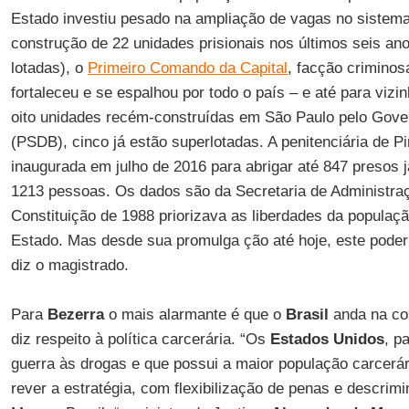
Estado investiu pesado na ampliação de vagas no sistema
construção de 22 unidades prisionais nos últimos seis ano
lotadas), o
Primeiro Comando da Capital
, facção criminos
fortaleceu e se espalhou por todo o país – e até para viz
oito unidades recém-construídas em São Paulo pelo Gove
(PSDB), cinco já estão superlotadas. A penitenciária de P
inaugurada em julho de 2016 para abrigar até 847 presos
1213 pessoas. Os dados são da Secretaria de Administraç
Constituição de 1988 priorizava as liberdades da populaçã
Estado. Mas desde sua promulga ção até hoje, este poder
diz o magistrado.
Para
Bezerra
o mais alarmante é que o
Brasil
anda na co
diz respeito à política carcerária. “Os
Estados Unidos
, p
guerra às drogas e que possui a maior população carcerá
rever a estratégia, com flexibilização de penas e descrimi