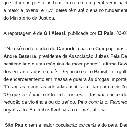
que lotam os presídios brasileiros tem um perfil semelha
a maioria jovens, e 75% deles têm até o ensino fundamen
do Ministério da Justiça.
A reportagem é de
Gil Alessi
, publicada por
El País
, 03-0
“Não só nada mudou do
Carandiru
para o
Compaj
, mas 
André Bezerra
, presidente da Associação Juízes Pela D
penitenciário é uma máquina de moer pobres”, afirma Bez
dos encarcerados no país. Segundo ele, o
Brasil
“mergulh
de encarceramento em massa e guerra às drogas import
“Foram as maneiras adotadas aqui para lidar com a violênc
“Só que você vai construindo prisões e elas vão enchend
redução da violência ou do tráfico. Pelo contrário. Favor
organizado. É combustível para o crime”, afirma.
São Paulo
tem a maior população carcerária do país. De