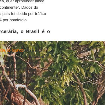
es
, quer aprofundar ainda
 continente”. Dados do
país foi detido por tráfico
% por homicídio.
cerária, o Brasil é o
ária do mundo
- 622.202
ís pode superar
Estados
 se continuar a prender
nal de Informações
tiça em abril de 2016, a taxa
14. Segundo o estudo, o
pulação carcerária, que