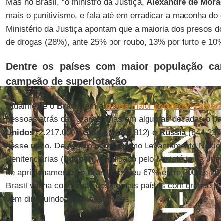
Mas no Brasil, “o ministro da Justiça,
Alexandre de Mora
mais o punitivismo, e fala até em erradicar a maconha do
Ministério da Justiça apontam que a maioria dos presos do 
de drogas (28%), ante 25% por roubo, 13% por furto e 10
Dentre os países com maior população car
campeão de superlotação
Atualmente o
Brasil
tem a
quarta maior população carcer
pessoas atrás das grades. Mas em algumas décadas o pa
Unidos
(2.217.000),
China
(1.657.812) e
Rússia
(644.237)
nesse ritmo. De acordo com o último Levantamento Nacio
Penitenciárias (
Infopen
), divulgado pelo Ministério da Jus
de aprisionamento no Brasil cresceu 67% entre 2004 e 20
Brasil vai na contramão dos demais países com grande po
vem diminuindo a taxa de prisões.