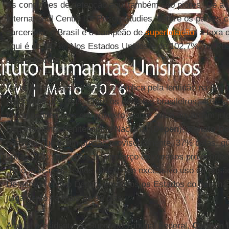
As condições de detenção aqui também são piores. De a
International Centre for Prison Studies, dentre os países
carcerária, o Brasil é o campeão de
superlotação
: a taxa
aqui é de 147%. Nos Estados Unidos é de 102,7%, na Rús
desconhecida.
Parte dessa superlotação se explica pela lentidão na Justi
processos dos réus. Entre os detentos brasileiros, 40% sã
foram condenados em primeiro grau e ainda aguardam julg
Departamento Penitenciário Nacional (
Depen
),
Renato De 
pessoas que ficam presas provisoriamente, 37% delas, q
soltas”. Ou seja, mais de um terço dos presos provisórios
“Isso indica que temos de fato um excessivo uso da prisão 
De acordo com o Depen, em todos os Estados do país há
julgamento há mais de 90 dias.
A atual presidente do Supremo Tribunal Federal,
Carmen 