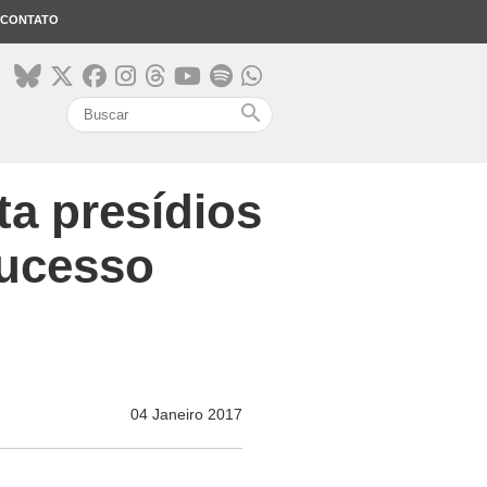
CONTATO
search
ta presídios
sucesso
04 Janeiro 2017