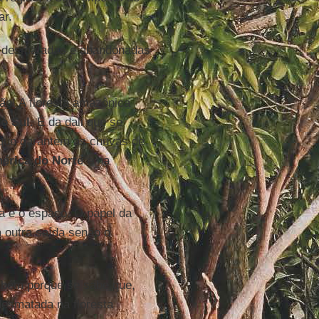
ar.
já desmatadas e abandonadas
ião. A floresta amazônica
o Sul
. É da dali que se
que garantem as chuvas de
érica do Norte
e na
ra e o espaço. O papel da
á outra saída senão o
mbém porque se sabe que,
desmatada na floresta