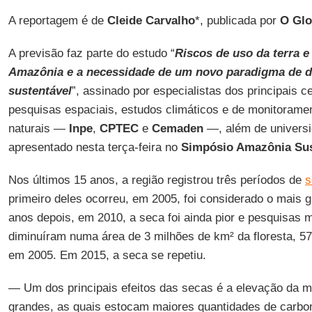
A reportagem é de
Cleide Carvalho
*, publicada por
O Gl
A previsão faz parte do estudo “
Riscos de uso da terra 
Amazônia e a necessidade de um novo paradigma de 
sustentável
”, assinado por especialistas dos principais ce
pesquisas espaciais, estudos climáticos e de monitoramen
naturais —
Inpe
,
CPTEC
e
Cemaden
—, além de universi
apresentado nesta terça-feira no
Simpósio Amazônia Sus
Nos últimos 15 anos, a região registrou três períodos de
s
primeiro deles ocorreu, em 2005, foi considerado o mais 
anos depois, em 2010, a seca foi ainda pior e pesquisas
diminuíram numa área de 3 milhões de km² da floresta, 5
em 2005. Em 2015, a seca se repetiu.
— Um dos principais efeitos das secas é a elevação da m
grandes, as quais estocam maiores quantidades de carbon