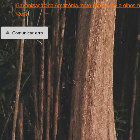
Savanização da Amazônia mato-grossense a olhos n
Resk
⚠️
Comunicar erro