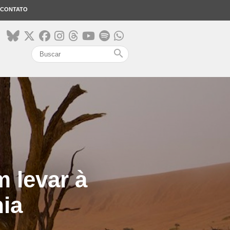
CONTATO
search
 levar à
ia