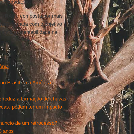
de degradação.
l (
RAS
), composta por mais
erior, criada com o objetivo
çam a sustentabilidade na
ônia
 no Brasil e na América
 e reduz a formação de chuvas
ecas, podem ter um impacto
núncio de um retrocesso?
8 anos