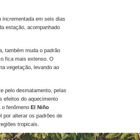
 incrementada em seis dias
o da estação, acompanhado
tura, também muda o padrão
o fica mais extenso. O
na vegetação, levando ao
te pelo desmatamento, pelas
os efeitos do aquecimento
ca o fenômeno
El Niño
 por alterar os padrões de
egiões tropicais.
 região, o solo exposto ao