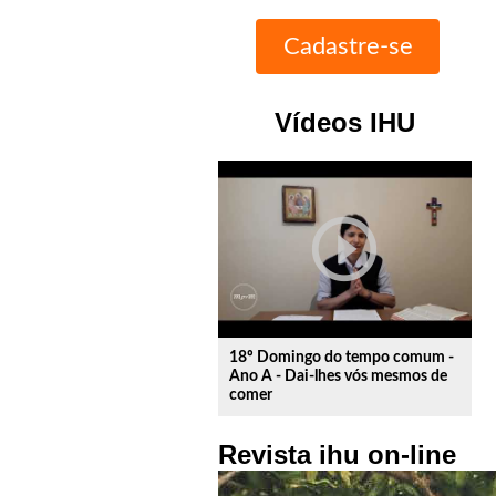
Vídeos IHU
play_circle_outline
18º Domingo do tempo comum -
Ano A - Dai-lhes vós mesmos de
comer
Revista ihu on-line