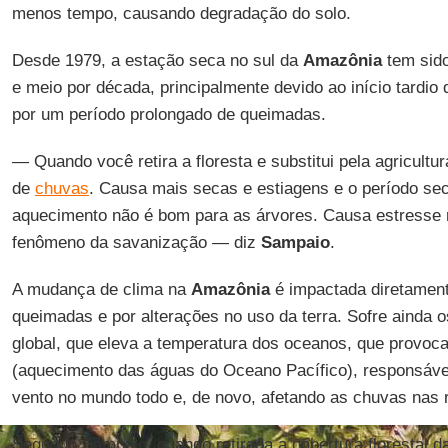
menos tempo, causando degradação do solo.
Desde 1979, a estação seca no sul da
Amazônia
tem sido
e meio por década, principalmente devido ao início tardi
por um período prolongado de queimadas.
— Quando você retira a floresta e substitui pela agricul
de
chuvas
. Causa mais secas e estiagens e o período sec
aquecimento não é bom para as árvores. Causa estresse 
fenômeno da savanização — diz
Sampaio
.
A mudança de clima na
Amazônia
é impactada diretamen
queimadas e por alterações no uso da terra. Sofre ainda 
global, que eleva a temperatura dos oceanos, que provo
(aquecimento das águas do Oceano Pacífico), responsável
vento no mundo todo e, de novo, afetando as chuvas nas r
Segundo Sampaio, quando retirada a cobertura florestal da