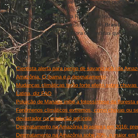
amazônica, outra porção igual se encontra em processo 
*A repórter viajou a convite da Rede Amazônia Sustentáve
de 100 pesquisadores de 30 instituições do
Brasil
e do ext
de usar a Ciência como provedora de medidas que fortale
região
Amazônica
.
Leia mais
Cientista alerta para perigo de savanização da Amaz
Amazônia. O Ibama e o desmatamento
Mudanças climáticas terão forte efeito sobre chuvas
Latina, diz FAO
Poluição de Manaus inibe a fotossíntese da floresta
Fenômenos climáticos extremos, como chuvas ou s
devastador na produção agrícola
Desmatamento na Amazônia Brasileira em 2016: pre
Desmatamento na Amazônia sobe 29%, o maior em 