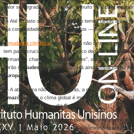
calor se degrada em 10 anos, e é muito caro para recuper
— Até o pasto se degrada. Por isso temos tantas áreas 
e a continuidade dos desmatamentos — explica.
A
mudança climática
na
Amazônia
não se restringe à reg
tem papel crucial no ciclo hidrológico de toda a
América d
formam os chamados “rios voadores”, ondas de umidade 
verão no
Sudeste
, por exemplo. Há ainda impactos na
Am
Europa
.
— A atmosfera não tem fronteiras, a não ser a própria ter
Amazônia
para o clima global é muito importante e não h
desmatamento zero — diz
Sampaio
.
O estudo lembra que é urgente parar o desmatamento ta
para a área de quase 1 milhão de quilômetros quadrados 