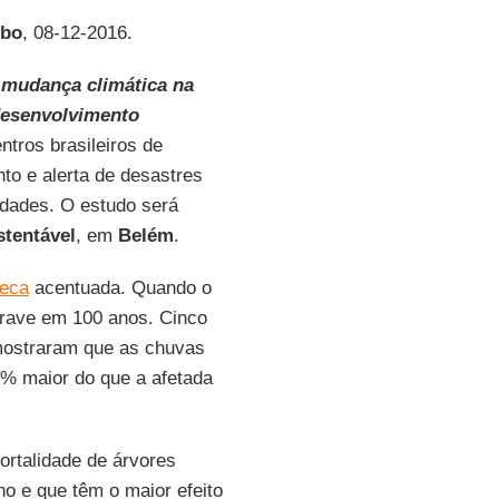
obo
, 08-12-2016.
e mudança climática na
desenvolvimento
ntros brasileiros de
to e alerta de desastres
dades. O estudo será
tentável
, em
Belém
.
eca
acentuada. Quando o
grave em 100 anos. Cinco
 mostraram que as chuvas
7% maior do que a afetada
ortalidade de árvores
o e que têm o maior efeito