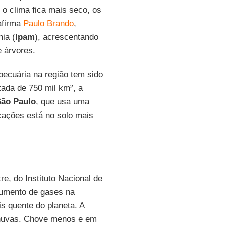
o clima fica mais seco, os
afirma
Paulo Brando
,
ia (
Ipam
), acrescentando
 árvores.
 pecuária na região tem sido
tada de 750 mil km², a
ão Paulo
, que usa uma
cações está no solo mais
re, do Instituto Nacional de
umento de gases na
is quente do planeta. A
chuvas. Chove menos e em