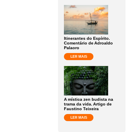
Itinerantes do Espírito.
Comentário de Adroaldo
Palaoro
LER MAIS
A mística zen budista na
trama da vida. Artigo de
Faustino Teixeira
LER MAIS