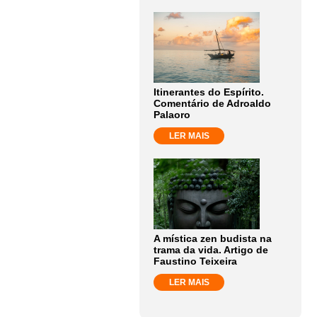
Itinerantes do Espírito.
Comentário de Adroaldo
Palaoro
LER MAIS
A mística zen budista na
trama da vida. Artigo de
Faustino Teixeira
LER MAIS