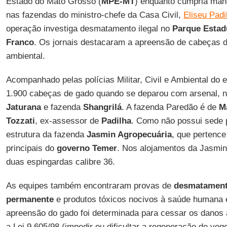
Estado do Mato Grosso (
MPE-MT
) enquanto cumpria man
nas fazendas do ministro-chefe da Casa Civil,
Eliseu Padi
operação investiga desmatamento ilegal no
Parque Estad
Franco
. Os jornais destacaram a apreensão de cabeças d
ambiental.
Acompanhado pelas polícias Militar, Civil e Ambiental do
1.900 cabeças de gado quando se deparou com arsenal, 
Jaturana
e fazenda
Shangrilá
. A fazenda Paredão é de
Ma
Tozzati
, ex-assessor de
Padilha
. Como não possui sede pr
estrutura da fazenda
Jasmin Agropecuária
, que pertence
principais do
governo Temer
. Nos alojamentos da Jasmi
duas espingardas calibre 36.
As equipes também encontraram provas de
desmatament
permanente
e produtos tóxicos nocivos à saúde humana 
apreensão do gado foi determinada para cessar os danos
a Lei 9.605/98 (impedir ou dificultar a regeneração de ve