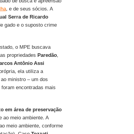
dado de busca e apreensão
lha
, e de seus sócios. A
ual Serra de Ricardo
e gado e o suposto crime
 estado, o MPE buscava
nas propriedades
Paredão
,
rcos Antônio Assi
ópria, ela utiliza a
 ao ministro – um dos
n foram encontradas mais
o em área de preservação
e ao meio ambiente. A
 ao meio ambiente, conforme
getação). Caso
Tozzati
,