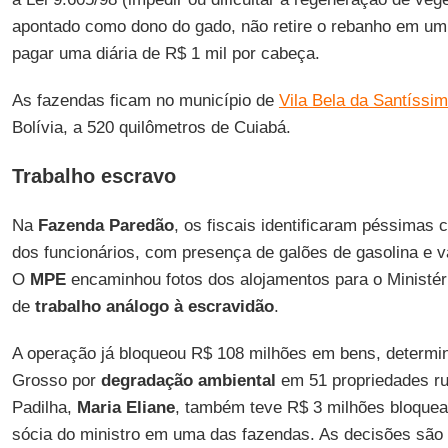
apontado como dono do gado, não retire o rebanho em um 
pagar uma diária de R$ 1 mil por cabeça.
As fazendas ficam no município de
Vila Bela da Santíssi
Bolívia, a 520 quilômetros de Cuiabá.
Trabalho escravo
Na
Fazenda Paredão
, os fiscais identificaram péssima
dos funcionários, com presença de galões de gasolina e 
O
MPE
encaminhou fotos dos alojamentos para o Ministér
de
trabalho análogo à escravidão
.
A operação já bloqueou R$ 108 milhões em bens, determi
Grosso por
degradação ambiental
em 51 propriedades ru
Padilha,
Maria Eliane
, também teve R$ 3 milhões bloquead
sócia do ministro em uma das fazendas. As decisões são 