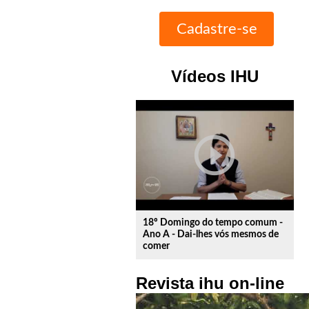
Vídeos IHU
play_circle_outline
18º Domingo do tempo comum -
Ano A - Dai-lhes vós mesmos de
comer
Revista ihu on-line