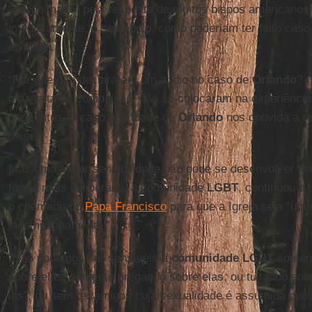
“desanimado” pela resposta de muitos bispos americanos
imediatamente, o seu apoio, como poderiam ter feito caso
alvejado.
“Por que não declararam um apoio no caso de
Orlando
? 
uma falta de compaixão, não se colocaram na experiência 
com outro. O caso na cidade de
Orlando
nos convida a ref
disse.
Mas uma maior sensibilidade não pode se desenvolver sem
forma mais deliberada, a comunidade
LGBT
, continuou o 
o chamado do
Papa Francisco
para que a Igreja seja “uma 
‘acompanhamento’”.
“Não podemos ser sensíveis à
comunidade LGBT
soment
sobre elas, somente pregando sobre elas, ou tuitando so
las”, ou sem ter amigos cuja sexualidade é assumida pub