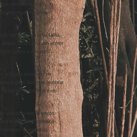
 que não declararam,
 fosse um outro grupo
Isso me pareceu uma falha,
alheia, uma falha em sofrer
letir sobre o assunto”,
 a Igreja envolver, de
palestrante, fazendo lembrar
Igreja do ‘encontro’ e do
e emitindo documentos
bre o tema, sem conhecê-
licamente, completou.