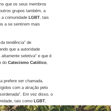
ons que os seus membros
 outros grupos também, a
ara a comunidade
LGBT
, tais
os a se sentirem mais
da tendência” de
mando que a autoridade
 altamente seletiva” e que é
to do
Catecismo Católico
,
la prefere ser chamada.
ligidos com a atração pelo
sordenada”. Em vez disso, o
nidade, tais como
LGBT
,