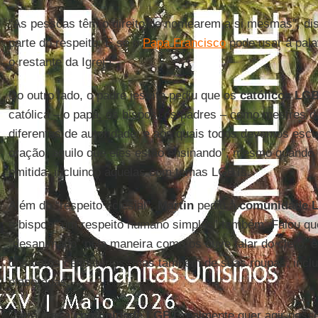
“As pessoas têm o direito de nomearem a si mesmas”, di
parte do respeito. E se o
Papa Francisco
pode usar a pala
o restante da Igreja”.
Do outro lado, o padre jesuíta pediu que os
católicos LG
católica – o papa, os bispos, os padres – como mestres d
diferentes de autoridade, e aos quais todos devemos escu
oração, aquilo que eles estão ensinando”, mesmo quand
emitida, incluindo aquelas com temas LGBTs.
Além do “respeito eclesial”,
Martin
pediu à
comunidade 
e bispos “um respeito humano simples” também. Falou qu
“desanimado” pela maneira como os ouve falar do clero, 
dos votos celibatários, mas também de suas roupas, inclui
elaboradas.
“Será que a
comunidade LGBT
realmente quer agir ness