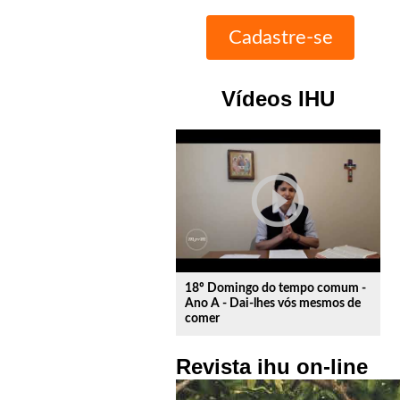
Vídeos IHU
play_circle_outline
18º Domingo do tempo comum -
Ano A - Dai-lhes vós mesmos de
comer
Revista ihu on-line