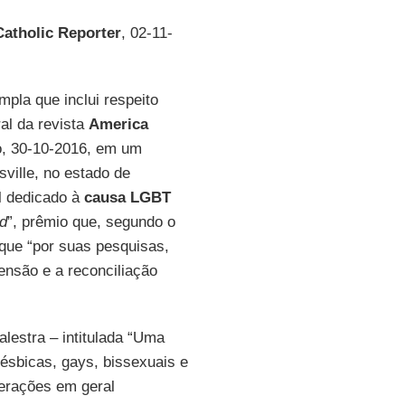
Catholic Reporter
, 02-11-
pla que inclui respeito
al da revista
America
o, 30-10-2016, em um
sville, no estado de
l dedicado à
causa LGBT
rd
”, prêmio que, segundo o
 que “por suas pesquisas,
nsão e a reconciliação
lestra – intitulada “Uma
ésbicas, gays, bissexuais e
nterações em geral