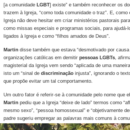
[a comunidade
LGBT
] existe” e também reconhecer os d
trazem à Igreja, “como toda comunidade o traz”. E, como
Igreja não deve hesitar em criar ministérios pastorais p
como missas especiais e programas sociais, para ajudá-l
ligados à Igreja e como “filhos amados de Deus”.
Martin
disse também que estava “desmotivado por causa 
organizações católicas em demitir
pessoas LGBTs
, afir
magisterial da Igreja vem sendo “aplicada de uma maneira
isto um “sinal de
discriminação
injusta”, ignorando o tex
que propõe evitar um tal comportamento.
Um outro fator é referir-se à comunidade pelo nome que e
Martin
pediu que a Igreja “deixe de lado” termos como “af
mesmo sexo”, “pessoa homossexual” e “objetivamente de
padre sugeriu empregar as palavras mais comuns à comu
LGBTQ
,
gays
e
lésbicas
.