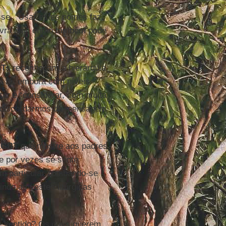
sse. “Usar estes nomes faz
vra gay, então também pode
BTs
reconheçam a hierarquia
a fé, embora com níveis
tar e “considerar, com muita
o discordarmos da mensagem
LGBT
que mostre aos padres
e por vezes se sente
em particular zombando-se
ndo as vestes litúrgicas
e sentido? Os gays querem