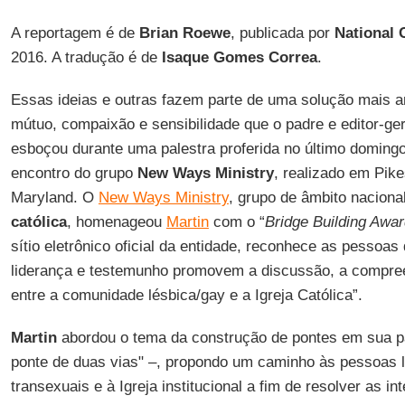
A reportagem é de
Brian Roewe
, publicada por
National 
2016. A tradução é de
Isaque Gomes Correa
.
Essas ideias e outras fazem parte de uma solução mais am
mútuo, compaixão e sensibilidade que o padre e editor-ger
esboçou durante uma palestra proferida no último doming
encontro do grupo
New Ways Ministry
, realizado em Pike
Maryland. O
New Ways Ministry
, grupo de âmbito naciona
católica
, homenageou
Martin
com o “
Bridge Building Awa
sítio eletrônico oficial da entidade, reconhece as pessoas
liderança e testemunho promovem a discussão, a compree
entre a comunidade lésbica/gay e a Igreja Católica”.
Martin
abordou o tema da construção de pontes em sua pa
ponte de duas vias" –, propondo um caminho às pessoas l
transexuais e à Igreja institucional a fim de resolver as i