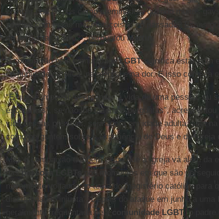
zombar dos bispos como efeminados, quando muitos gay
zoados com estas mesmas coisas no passado? Essas prá
de perpetuar o ódio?”, perguntou
Martin
.
A compaixão pela comunidade
LGBT
significa estar com 
comunidade católica, na alegria e na dor. E isso começa 
“É quase impossível entender a vida de uma pessoa, ou s
escutamos”, se não lhe fazemos perguntas”, acrescentou 
vida dessas pessoas, seja agora em idade adulta, seja na
como perguntem sobre a experiência de Deus e de Igreja 
Mas a compaixão também exige que a Igreja vá além da e
das
pessoas LGBTs
nos momentos em que são persegui
novamente voltando ao tema do magistério católico para qu
discriminação injusta”. Depois do ataque em junho a uma
geralmente frequentada pela
comunidade LGBT
, o padre