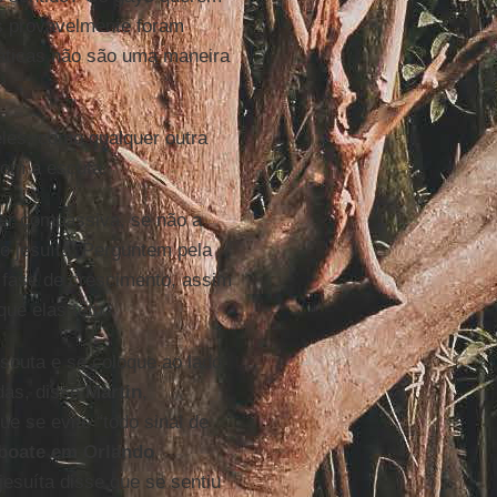
s provavelmente foram
ticas não são uma maneira
eles, como qualquer outra
com a escuta.
er compassiva, se não a
o jesuíta. Perguntem pela
 fase de crescimento, assim
que elas têm.
scuta e se coloque ao lado
das, disse
Martin
,
e se evite “todo sinal de
boate em Orlando
 jesuíta disse que se sentiu