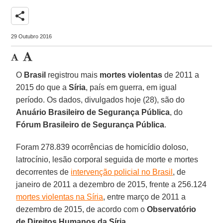
share
29 Outubro 2016
O
Brasil
registrou mais
mortes
violentas
de 2011 a
2015 do que a
Síria
, país em guerra, em igual
período. Os dados, divulgados hoje (28), são do
Anuário Brasileiro de Segurança Pública
, do
Fórum Brasileiro de Segurança Pública
.
Foram 278.839 ocorrências de homicídio doloso,
latrocínio, lesão corporal seguida de morte e mortes
decorrentes de
intervenção policial no Brasil
, de
janeiro de 2011 a dezembro de 2015, frente a 256.124
mortes violentas na Síria
, entre março de 2011 a
dezembro de 2015, de acordo com o
Observatório
de Direitos Humanos da Síria
.