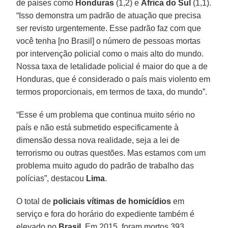
de países como
Honduras
(1,2) e
África
do
Sul
(1,1).
“Isso demonstra um padrão de atuação que precisa
ser revisto urgentemente. Esse padrão faz com que
você tenha [no Brasil] o número de pessoas mortas
por intervenção policial como o mais alto do mundo.
Nossa taxa de letalidade policial é maior do que a de
Honduras, que é considerado o país mais violento em
termos proporcionais, em termos de taxa, do mundo”.
“Esse é um problema que continua muito sério no
país e não está submetido especificamente à
dimensão dessa nova realidade, seja a lei de
terrorismo ou outras questões. Mas estamos com um
problema muito agudo do padrão de trabalho das
polícias”, destacou
Lima
.
O total de
policiais
vítimas
de
homicídios
em
serviço e fora do horário do expediente também é
elevado no
Brasil
. Em 2015, foram mortos 393