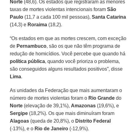
Norte
(48,6). Os estados que registraram as menores
taxas de mortes violentas intencionais foram
São
Paulo
(11,7 a cada 100 mil pessoas),
Santa
Catarina
(14,3) e
Roraima
(18,2).
“Os estados em que as mortes crescem, com exceção
de
Pernambuco
, são os que não têm programa de
redução de homicídios. Você percebe que quando há
política
pública
, quando você prioriza o problema,
são conseguidos alguns resultados positivos”, disse
Lima
.
As unidades da Federação que mais aumentaram o
número de mortes violentas foram o
Rio Grande
do
Norte
(elevação de 39,1%),
Amazonas
(19,6%), e
Sergipe
(18,2%). Os que mais diminuíram foram
Alagoas
(queda de 20,8%), o
Distrito
Federal
(-13%), e o
Rio
de
Janeiro
(-12,9%).