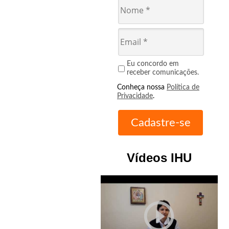
Eu concordo em
receber comunicações.
Conheça nossa
Política de
Privacidade
.
Vídeos IHU
play_circle_outline