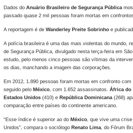
Dados do
Anuário Brasileiro de Segurança Pública
most
passado quase 2 mil pessoas foram mortas em confrontos 
A reportagem é de
Wanderley Preite Sobrinho
e publicad
A polícia brasileira é uma das mais violentas do mundo, re
de Segurança Pública, divulgado nesta terça-feira em Sã
estudo, pelo menos cinco pessoas são vítimas da intervenç
os dias, manchando a imagem das corporações.
Em 2012, 1.890 pessoas foram mortas em confronto com p
seguido pelo
México
, com 1.652 assassinatos.
África do
Estados Unidos
(410) e
República Dominicana
(268) ap
comparação entre países do continente americano.
“Esse índice é superior ao do
México
, que vive uma crise
Unidos”, compara o sociólogo
Renato Lima
, do Fórum Br