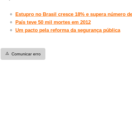
Estupro no Brasil cresce 18% e supera número d
País teve 50 mil mortes em 2012
Um pacto pela reforma da segurança pública
⚠️
Comunicar erro