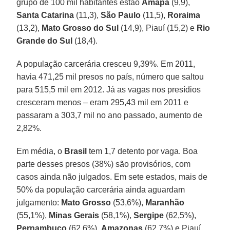
grupo de 100 mil habitantes estão
Amapá
(9,9),
Santa Catarina
(11,3),
São Paulo
(11,5),
Roraima
(13,2),
Mato Grosso do Sul
(14,9), Piauí (15,2) e
Rio
Grande do Sul
(18,4).
A população carcerária cresceu 9,39%. Em 2011,
havia 471,25 mil presos no país, número que saltou
para 515,5 mil em 2012. Já as vagas nos presídios
cresceram menos – eram 295,43 mil em 2011 e
passaram a 303,7 mil no ano passado, aumento de
2,82%.
Em média, o
Brasil
tem 1,7 detento por vaga. Boa
parte desses presos (38%) são provisórios, com
casos ainda não julgados. Em sete estados, mais de
50% da população carcerária ainda aguardam
julgamento:
Mato Grosso
(53,6%),
Maranhão
(55,1%),
Minas Gerais
(58,1%),
Sergipe
(62,5%),
Pernambuco
(62,6%),
Amazonas
(62,7%) e Piauí