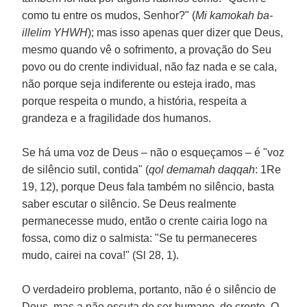
como tu entre os mudos, Senhor?" (
Mi kamokah ba-
illelim YHWH
); mas isso apenas quer dizer que Deus,
mesmo quando vê o sofrimento, a provação do Seu
povo ou do crente individual, não faz nada e se cala,
não porque seja indiferente ou esteja irado, mas
porque respeita o mundo, a história, respeita a
grandeza e a fragilidade dos humanos.
Se há uma voz de Deus – não o esqueçamos – é "voz
de silêncio sutil, contida" (
qol demamah daqqah
: 1Re
19, 12), porque Deus fala também no silêncio, basta
saber escutar o silêncio. Se Deus realmente
permanecesse mudo, então o crente cairia logo na
fossa, como diz o salmista: "Se tu permaneceres
mudo, cairei na cova!" (Sl 28, 1).
O verdadeiro problema, portanto, não é o silêncio de
Deus, mas a não escuta do ser humano, do crente. O