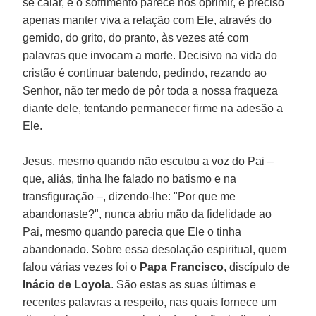
se calar, e o sofrimento parece nos oprimir, é preciso
apenas manter viva a relação com Ele, através do
gemido, do grito, do pranto, às vezes até com
palavras que invocam a morte. Decisivo na vida do
cristão é continuar batendo, pedindo, rezando ao
Senhor, não ter medo de pôr toda a nossa fraqueza
diante dele, tentando permanecer firme na adesão a
Ele.
Jesus, mesmo quando não escutou a voz do Pai –
que, aliás, tinha lhe falado no batismo e na
transfiguração –, dizendo-lhe: "Por que me
abandonaste?", nunca abriu mão da fidelidade ao
Pai, mesmo quando parecia que Ele o tinha
abandonado. Sobre essa desolação espiritual, quem
falou várias vezes foi o
Papa Francisco
, discípulo de
Inácio de Loyola
. São estas as suas últimas e
recentes palavras a respeito, nas quais fornece um