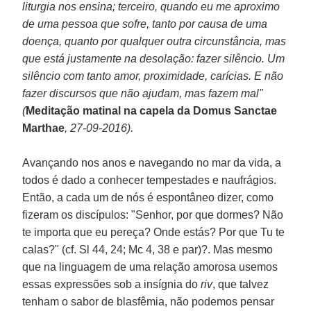
liturgia nos ensina; terceiro, quando eu me aproximo
de uma pessoa que sofre, tanto por causa de uma
doença, quanto por qualquer outra circunstância, mas
que está justamente na desolação: fazer silêncio. Um
silêncio com tanto amor, proximidade, carícias. E não
fazer discursos que não ajudam, mas fazem mal"
(
Meditação matinal na capela da Domus Sanctae
Marthae
, 27-09-2016).
Avançando nos anos e navegando no mar da vida, a
todos é dado a conhecer tempestades e naufrágios.
Então, a cada um de nós é espontâneo dizer, como
fizeram os discípulos: "Senhor, por que dormes? Não
te importa que eu pereça? Onde estás? Por que Tu te
calas?" (cf. Sl 44, 24; Mc 4, 38 e par)?. Mas mesmo
que na linguagem de uma relação amorosa usemos
essas expressões sob a insígnia do
riv
, que talvez
tenham o sabor de blasfêmia, não podemos pensar