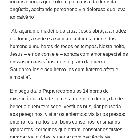
irmãos e irmãs que sofrem por causa da dor e da
angústia, aceitando percorrer a via dolorosa que leva
ao calvário”.
“Abraçando o madeiro da cruz, Jesus abraça a nudez
e a fome, a sede e a solidão, a dor e a morte dos
homens e mulheres de todos os tempos. Nesta noite,
Jesus – e nós com ele – abraça com amor especial os
nossos irmãos sírios, que fugiram da guerra.
Saudamo-los e acolhemo-los com fraterno afeto e
simpatia”.
Em seguida, o
Papa
recordou as 14 obras de
misericórdia: dar de comer a quem tem fome, dar de
beber a quem tem sede, vestir os nus, dar pousada
aos peregrinos, visitar os enfermos; visitar os presos;
enterrar os mortos; dar bons conselhos, ensinar os
ignorantes, corrigir os que erram, consolar os tristes,
perdoar as injúrias, suportar com paciência as