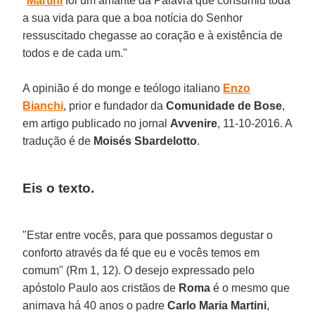
"
Martini
foi um amante da Palavra que consumiu toda
a sua vida para que a boa notícia do Senhor
ressuscitado chegasse ao coração e à existência de
todos e de cada um."
A opinião é do monge e teólogo italiano
Enzo
Bianchi
, prior e fundador da
Comunidade de Bose
,
em artigo publicado no jornal
Avvenire
, 11-10-2016. A
tradução é de
Moisés Sbardelotto
.
Eis o texto.
"Estar entre vocês, para que possamos degustar o
conforto através da fé que eu e vocês temos em
comum" (Rm 1, 12). O desejo expressado pelo
apóstolo Paulo aos cristãos de
Roma
é o mesmo que
animava há 40 anos o padre
Carlo Maria Martini
,