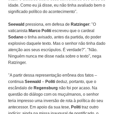
idade. Como eu já disse, eu não tinha avaliado bem o
significado político do acontecimento".
Seewald
pressiona, em defesa de
Ratzinger
: "O
vaticanista
Marco Politi
escreveu que o cardeal
Sodano
o tinha avisado, antes da partida, do poder
explosivo daquele texto. Mas o senhor não tinha dado
atenção aos seus escrúpulos. É verdade?". "Não.
Ninguém nunca me disse nada sobre o texto", nega
Ratzinger.
"A partir dessa representação errônea dos fatos –
continua
Seewald
–
Politi
deduz, portanto, que o
escândalo de
Regensburg
não foi por acaso. Na
questão do diálogo com os muçulmanos, o senhor
teria impresso
uma inversão de rota à política do seu
antecessor. Em apoio da sua tese,
Politi
traz outro
indício: ainda na missa inaugural de pontificado, o