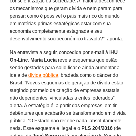
conscientização da sociedade. A maioria desconhece
os mecanismos que geram dívida e nem param para
pensar: como é possível o país mais rico do mundo
em matérias-primas estratégicas estar com sua
economia completamente estagnada e seu
desenvolvimento socioeconômico travado?”, aponta.
Na entrevista a seguir, concedida por e-mail à
IHU
On-Line
,
Maria Lucia
revela esquemas que estão
sendo gestados para solidificar e ainda aumentar a
ideia de
dívida pública
, bradada como o câncer do
Brasil. “Novos esquemas de geração de dívida estão
surgindo por meio da criação de empresas estatais
não dependentes, vinculadas a entes federados”,
alerta. A estratégia é, a partir das empresas, emitir
debêntures que acabarão se transformando em dívida
pública. “O Estado não recebe nada, absolutamente
nada. Esse esquema é ilegal e o
PLS 204/2016
(de
autoria de
José Serra
) está em plenário do Senado