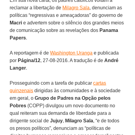
Em sua nova carta, os padres católicos voltam a
reclamar a libertação de
Milagro Sala
, denunciam as
políticas “regressivas e ameaçadoras” do governo de
Macri
e advertem sobre o silêncio dos grandes meios
de comunicação sobre as revelações dos
Panama
Papers
.
A reportagem é de
Washington Uranga
e publicada
por
Página/12
, 27-08-2016. A tradução é de
André
Langer
.
Prosseguindo com a tarefa de publicar
cartas
quinzenais
dirigidas às comunidades e à sociedade
em geral, o
Grupo de Padres na Opção pelos
Pobres
(COPP) divulgou um novo documento no
qual reiteram sua demanda de liberdade para a
dirigente social de
Jujuy
,
Milagro Sala
, “e de todos
os presos políticos”, denunciam as “políticas de