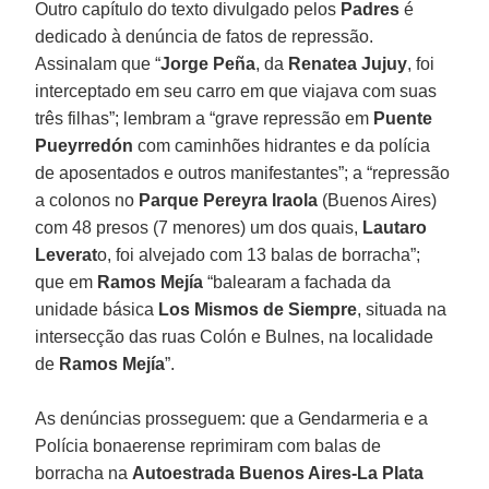
Outro capítulo do texto divulgado pelos
Padres
é
dedicado à denúncia de fatos de repressão.
Assinalam que “
Jorge Peña
, da
Renatea Jujuy
, foi
interceptado em seu carro em que viajava com suas
três filhas”; lembram a “grave repressão em
Puente
Pueyrredón
com caminhões hidrantes e da polícia
de aposentados e outros manifestantes”; a “repressão
a colonos no
Parque Pereyra Iraola
(Buenos Aires)
com 48 presos (7 menores) um dos quais,
Lautaro
Leverat
o, foi alvejado com 13 balas de borracha”;
que em
Ramos Mejía
“balearam a fachada da
unidade básica
Los Mismos de Siempre
, situada na
intersecção das ruas Colón e Bulnes, na localidade
de
Ramos Mejía
”.
As denúncias prosseguem: que a Gendarmeria e a
Polícia bonaerense reprimiram com balas de
borracha na
Autoestrada Buenos Aires-La Plata