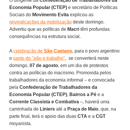
O dirigente da
Confederação de Trabalhadores da
Economia Popular (CTEP)
e secretário de Políticas
Sociais do
Movimento Evita
explicou as
reivindicações da mobilização
deste domingo.
Advertiu que as políticas de
Macri
têm profundas
consequências na estrutura social.
A
celebração de
São Caetano
, para o povo argentino
o
santo do "pão e trabalho"
, se converterá neste
domingo,
07 de agosto
, em um dia de protestos
contra as políticas do macrismo. Promovida pelos
trabalhadores da economia informal – e convocada
pela
Confederação de Trabalhadores da
Economia Popular (CTEP)
,
Bairros a Pé
e a
Corrente Classista e Combativa
–, haverá uma
caminhada de
Liniers
até a
Praça de Maio
, que, na
parte final, terá o apoio das duas
CTA
e a
CGT
moyanista.