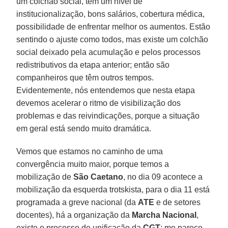
um colchão social, têm um nível de
institucionalização, bons salários, cobertura médica,
possibilidade de enfrentar melhor os aumentos. Estão
sentindo o ajuste como todos, mas existe um colchão
social deixado pela acumulação e pelos processos
redistributivos da etapa anterior; então são
companheiros que têm outros tempos.
Evidentemente, nós entendemos que nesta etapa
devemos acelerar o ritmo de visibilização dos
problemas e das reivindicações, porque a situação
em geral está sendo muito dramática.
Vemos que estamos no caminho de uma
convergência muito maior, porque temos a
mobilização de
São Caetano
, no dia 09 acontece a
mobilização da esquerda trotskista, para o dia 11 está
programada a greve nacional (da
ATE
e de setores
docentes), há a organização da
Marcha Nacional
,
existe o processo de unificação da
CGT
; me parece