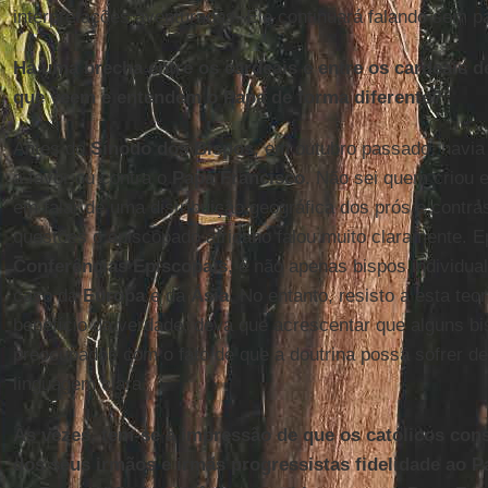
interpretações aventuradas. Ele continuará falando sem p
Há uma brecha entre os cardeais e entre os cardeais de
que veem e entendem o Papa de forma diferente?
Antes do
Sínodo dos Bispos
, em outubro passado, havia
a favor ou contra o
Papa Francisco
. Não sei quem criou 
em falar de uma distribuição geográfica dos prós e contr
questões o episcopado africano falou muito claramente. E
Conferências Episcopais
, e não apenas bispos individua
caso da
Europa
e da
Ásia
. No entanto, resisto a esta te
benefício da verdade, deva que acrescentar que alguns b
preocupados com o fato de que a doutrina possa sofrer de
linguagem clara.
Às vezes, tem-se a impressão de que os católicos con
dos seus irmãos e irmãs progressistas fidelidade ao P