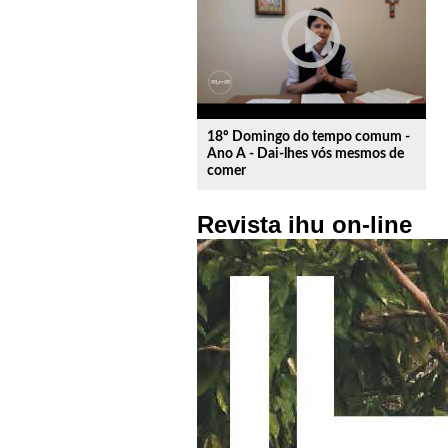
play_circle_outline
18º Domingo do tempo comum -
Ano A - Dai-lhes vós mesmos de
comer
Revista ihu on-line