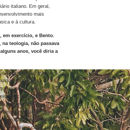
ário italiano. Em geral,
esenvolvimento mais
sica e à cultura.
 em exercício, e Bento.
 na teologia, não passava
alguns anos, você diria a
uço e percebo. No que se
qualquer forma, uma
 que algumas vezes
epresentação e expressão.
na tem que dizê-lo
utrinais importantes não
s de rodapé formuladas de
m um critério claro. Uma lei