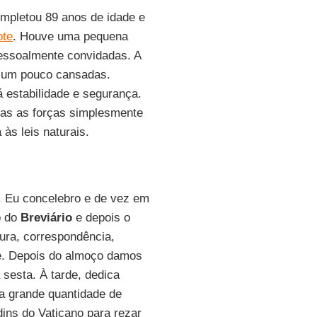
completou 89 anos de idade e
ote
. Houve uma pequena
essoalmente convidadas. A
o um pouco cansadas.
á estabilidade e segurança.
 Mas as forças simplesmente
às leis naturais.
ã. Eu concelebro e de vez em
o do
Breviário
e depois o
tura, correspondência,
te. Depois do almoço damos
 sesta. À tarde, dedica
ma grande quantidade de
ins do Vaticano para rezar