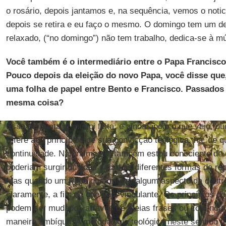
o rosário, depois jantamos e, na sequência, vemos o notici
depois se retira e eu faço o mesmo. O domingo tem um d
relaxado, (“no domingo”) não tem trabalho, dedica-se à mú
Você também é o intermediário entre o Papa Francisco,
Pouco depois da eleição do novo Papa, você disse que,
uma folha de papel entre Bento e Francisco. Passados 
mesma coisa?
Essa pergunta já me foi feita; e ainda apoio o que vejo, o
refere aos princípios de sua convicção teológica, há, de 
continuidade. Naturalmente, também estou consciente de
poderiam surgir dúvidas sobre as diferentes formas de r
Mas quando um Papa quer mudar algum aspecto da doutri
claramente, a fim de que seja vinculante. Os princípios do
podem ser mudados através de meias frases ou com nota
maneira ambígua. A metodologia teológica neste sentido te