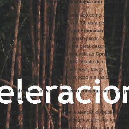
de Bento XVI, agora têm um problema com o Papa Fra
A certeza de que o Papa é considerado como uma rocha s
ancoragem, está começando a ruir. Se esta percepção da r
adequadamente à imagem do
Papa Francisco
ou se se tr
meios de comunicação, eu não posso julgar. No entanto, a
ocasionalmente, a confusão e uma certa desordem aume
referiu-se pouco antes de sua renúncia ao
Concílio Vatica
um autêntico “Concílio dos Padres” diante de um “virtual 
comunicação”. O mesmo se pode dizer, talvez, agora de
brecha entre os meios de comunicação e a realidade atual
Por outro lado, o Papa Francisco consegue atrair as pe
católica.
Francisco
pode, de fato, captar a atenção do público e atra
além da própria Igreja. Talvez ainda mais fora da Igreja ca
atenção que se presta no mundo não católico, também n