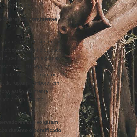
apas na língua.
 diferentes continentes,
 uma espécie de sentimento
este cenário. Tenho cuidado
as. É certo que em algumas
piscopado, ou seja, as
lmente. Mas este não foi o
oria da ruptura. Embora, em
ispos estão realmente
vido à falta de uma
servadores que exigiram
apa durante o pontificado