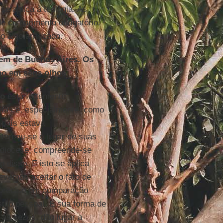
e aplica à teologia. As
e cumprimento obrigatório.
o algo arriscado.
em de Buenos Aires. Os
ho em seus olhos.
co
está fortemente
uítas e, especialmente, como
país estava
tornou-se o lugar de suas
ga diocese, compreende-se
 disso. E isto se aplica
vemos aceitar o fato de
impreciso em comparação
ilo pessoal. É sua forma de
 às vezes, dão lugar a