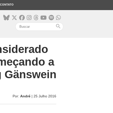
CONTATO
search
nsiderado
omeçando a
g Gänswein
Por:
André
| 25 Julho 2016