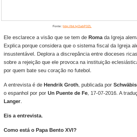
Fonte:
http://bit.ly/2abP3ZL
Ele esclarece a visão que se tem de
Roma
da Igreja alemã
Explica porque considera que o sistema fiscal da Igreja 
insustentável. Deplora a discrepância entre dioceses ricas
sobre a rejeição que ele provoca na instituição eclesiásti
por quem bate seu coração no futebol.
A entrevista é de
Hendrik Groth
, publicada por
Schwäbis
o espanhol por por
Un Puente de Fe
, 17-07-2016. A trad
Langer
.
Eis a entrevista.
Como está o Papa Bento XVI?