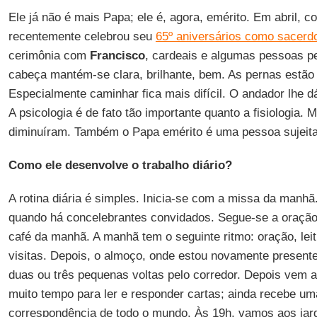
Ele já não é mais Papa; ele é, agora, emérito. Em abril, 
recentemente celebrou seu
65º aniversários como sacerd
cerimônia com
Francisco
, cardeais e algumas pessoas p
cabeça mantém-se clara, brilhante, bem. As pernas estã
Especialmente caminhar fica mais difícil. O andador lhe d
A psicologia é de fato tão importante quanto a fisiologia.
diminuíram. Também o Papa emérito é uma pessoa sujeita 
Como ele desenvolve o trabalho diário?
A rotina diária é simples. Inicia-se com a missa da manh
quando há concelebrantes convidados. Segue-se a oraçã
café da manhã. A manhã tem o seguinte ritmo: oração, lei
visitas. Depois, o almoço, onde estou novamente presen
duas ou três pequenas voltas pelo corredor. Depois vem a
muito tempo para ler e responder cartas; ainda recebe u
correspondência de todo o mundo. Às 19h, vamos aos jard