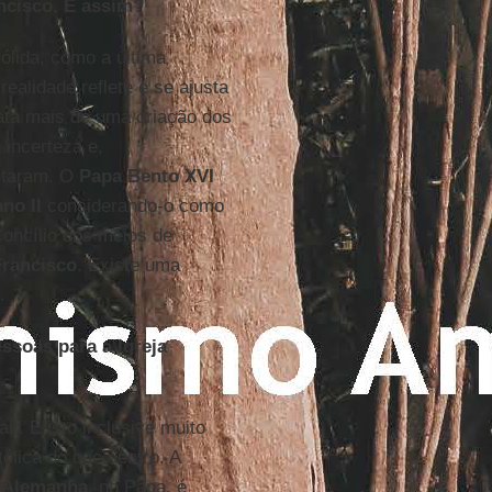
ncisco. É assim?
ólida, como a última
ealidade reflete e se ajusta
ata mais de uma criação dos
 incerteza e,
ntaram. O
Papa Bento XVI
no II
considerando-o como
Concílio dos meios de
Francisco
. Existe uma
.
ssoas para a Igreja
ir. E isto inclusive muito
tólica do que dentro. A
a
Alemanha
, no Papa, é