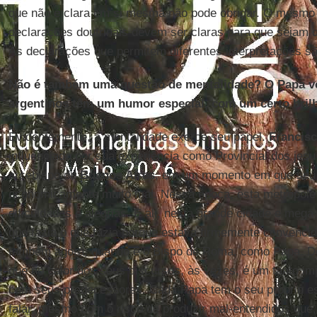
que não é clara em si mesma não pode obrigar. O mesmo s
declarações doutrinais devem ser claras para que sejam d
As declarações que permitem diferentes interpretações sã
Não é também uma questão de mentalidade? O Papa v
argentinos têm um humor especial, com um certo bril
Evidentemente, a mentalidade exerce seu papel.
Francis
influenciado por sua experiência como Provincial dos jes
arcebispo de
Buenos Aires
, em um momento em que seu 
economicamente muito mal. Nessa época, esta metrópole 
dificuldades e alegrias. E ali, nesta grande cidade e me
que fazia o que fazia porque estava firmemente convencido
também agora, quando é o Bispo de Roma, como Papa. De
que no calor dos seus discursos, às vezes, é um tanto 
com seus predecessores. Cada Papa tem o seu próprio est
falar, mesmo com o risco de produzir mal-entendidos que,