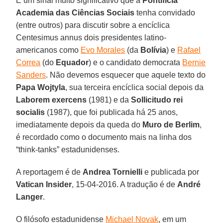
É um sinal muito significativo que a
Pontifícia
Academia das Ciências Sociais
tenha convidado
(entre outros) para discutir sobre a encíclica
Centesimus annus dois presidentes latino-
americanos como
Evo Morales
(da
Bolívia
) e
Rafael
Correa
(do
Equador
) e o candidato democrata
Bernie
Sanders
. Não devemos esquecer que aquele texto do
Papa Wojtyla
, sua terceira encíclica social depois da
Laborem exercens
(1981) e da
Sollicitudo rei
socialis
(1987), que foi publicada há 25 anos,
imediatamente depois da queda do
Muro de
Berlim
,
é recordado como o documento mais na linha dos
“think-tanks” estadunidenses.
A reportagem é de
Andrea Tornielli
e publicada por
Vatican Insider
, 15-04-2016. A tradução é de
André
Langer
.
O filósofo estadunidense
Michael Novak
, em um