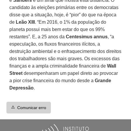
e
Sanders
é um sinal que mostra esta distância. O
candidato às eleições primárias entre os democratas
disse que a situação, hoje, é “pior” do que na época
de
Leão XIII
. “Em 2016, o 1% da população do
planeta possui mais bem estar do que os 99%
restantes”. E, a 25 anos da
Centesimus annus
, “a
especulação, os fluxos financeiros ilícitos, a
destruição ambiental e o enfraquecimento dos direitos
dos trabalhadores são mais graves. Os excessos das
finanças e a ampla criminalidade financeira de
Wall
Street
desempenharam um papel direto ao provocar
a pior crise financeira do mundo desde a
Grande
Depressão
.
⚠️
Comunicar erro