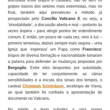
articulada entre bispos e cardeais, não só sem os
golpes baixos dos setores mais extremistas, mas no
final, também aqui prevaleceu o método já
prospectado pelo
Concílio Vaticano II
, ou seja, a
‘sinodalidade’, a discussão aberta e real – portanto às
vezes áspera – para atingir pontos de entendimento
comum. E então, um pouco de cada vez, veio à luz –
primeiro temerosa, depois sempre mais segura – uma
Igreja que ‘esperava’ um Papa como
Francisco
;
bispos de diversa formação e nacionalidade tomaram
a palavra para defender as mudanças propostas por
Bergoglio
. Entre eles despontou por autoridade,
capacidade de ter conjuntamente as várias
sensibilidades e a escuta dos sinais dos tempos, o
cardeal
Christoph Schönborn
, arcebispo de Viena,
ao qual também foi confiada a apresentação do
documento no Vaticano.
No mérito, o texto substitui a uma norma