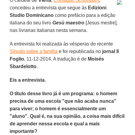
O cardeal de
Viena
,
Christoph Schönborn
,
concedeu a entrevista que segue às
Edizioni
Studio Dominicano
como prefácio para a edição
italiana do seu livro
Gesù maestro
[Jesus mestre],
nas livrarias italianas nesta semana.
A entrevista foi realizada às vésperas do recente
Sínodo sobre a família
e foi republicada no
jornal Il
Foglio
, 11-12-2014. A tradução é de
Moisés
Sbardelotto
.
Eis a entrevista.
O título desse livro já é um programa: o homem
precisa de uma escola "que não acaba nunca"
para viver; o homem é essencialmente um
"aluno". Qual é, na sua opinião, a coisa mais difícil
de aprender nessa escola e qual a mais
importante?