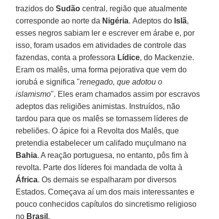
trazidos do
Sudão
central, região que atualmente
corresponde ao norte da
Nigéria
. Adeptos do
Islã
,
esses negros sabiam ler e escrever em árabe e, por
isso, foram usados em atividades de controle das
fazendas, conta a professora
Lídice
, do Mackenzie.
Eram os malês, uma forma pejorativa que vem do
iorubá e significa "
renegado, que adotou o
islamismo
". Eles eram chamados assim por escravos
adeptos das religiões animistas. Instruídos, não
tardou para que os malês se tornassem líderes de
rebeliões. O ápice foi a Revolta dos Malês, que
pretendia estabelecer um califado muçulmano na
Bahia
. A reação portuguesa, no entanto, pôs fim à
revolta. Parte dos líderes foi mandada de volta à
África
. Os demais se espalharam por diversos
Estados. Começava aí um dos mais interessantes e
pouco conhecidos capítulos do sincretismo religioso
no
Brasil
.