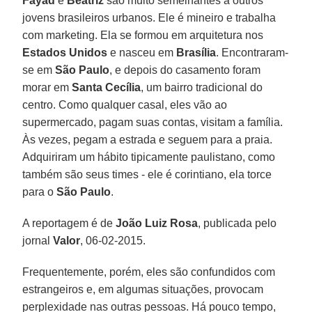
Fayad
e
Beatriz
são muito semelhantes a outros
jovens brasileiros urbanos. Ele é mineiro e trabalha
com marketing. Ela se formou em arquitetura nos
Estados Unidos
e nasceu em
Brasília
. Encontraram-
se em
São Paulo
, e depois do casamento foram
morar em
Santa Cecília
, um bairro tradicional do
centro. Como qualquer casal, eles vão ao
supermercado, pagam suas contas, visitam a família.
Às vezes, pegam a estrada e seguem para a praia.
Adquiriram um hábito tipicamente paulistano, como
também são seus times - ele é corintiano, ela torce
para o
São Paulo
.
A reportagem é de
João Luiz Rosa
, publicada pelo
jornal
Valor
, 06-02-2015.
Frequentemente, porém, eles são confundidos com
estrangeiros e, em algumas situações, provocam
perplexidade nas outras pessoas. Há pouco tempo,