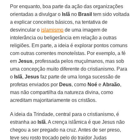
Por enquanto, boa parte da ação das organizações
orientadas a divulgar o
Islã
no
Brasil
tem sido voltada
a explicar conceitos básicos, na tentativa de
desvincular o
islamismo
de uma imagem de
intolerância ou beligerância em relação a outras
religiões. Em parte, a ideia é explorar pontos comuns
com outras correntes monoteístas. Por exemplo, a fé
em
Jesus
, professada pelos muçulmanos, mas sob
uma concepção muito diferente do cristianismo. Para
o
Islã
,
Jesus
faz parte de uma longa sucessão de
profetas enviados por
Deus
, como
Noé
e
Abraão
,
mas não compartilha da natureza divina, como
acreditam majoritariamente os cristãos.
A ideia da Trindade, central para o cristianismo, é
estranha ao
Islã
. A crença islâmica é que Jesus não
chegou a ser pregado na cruz. Antes de ser preso,
teve seu rosto trocado pelo do traidor Judas