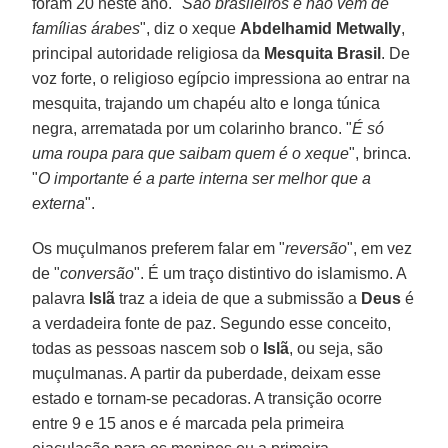
foram 20 neste ano. "
São brasileiros e não vêm de
famílias árabes
", diz o xeque
Abdelhamid Metwally
,
principal autoridade religiosa da
Mesquita Brasil
. De
voz forte, o religioso egípcio impressiona ao entrar na
mesquita, trajando um chapéu alto e longa túnica
negra, arrematada por um colarinho branco. "
É só
uma roupa para que saibam quem é o xeque
", brinca.
"
O importante é a parte interna ser melhor que a
externa
".
Os muçulmanos preferem falar em "
reversão
", em vez
de "
conversão
". É um traço distintivo do islamismo. A
palavra
Islã
traz a ideia de que a submissão a
Deus
é
a verdadeira fonte de paz. Segundo esse conceito,
todas as pessoas nascem sob o
Islã
, ou seja, são
muçulmanas. A partir da puberdade, deixam esse
estado e tornam-se pecadoras. A transição ocorre
entre 9 e 15 anos e é marcada pela primeira