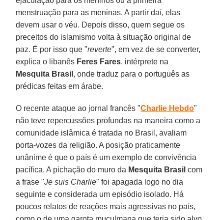
ejaculação para os meninos ou a primeira
menstruação para as meninas. A partir daí, elas
devem usar o véu. Depois disso, quem segue os
preceitos do islamismo volta à situação original de
paz. É por isso que "
reverte
", em vez de se converter,
explica o libanês
Feres Fares
, intérprete na
Mesquita Brasil
, onde traduz para o português as
prédicas feitas em árabe.
O recente ataque ao jornal francês "
Charlie Hebdo
"
não teve repercussões profundas na maneira como a
comunidade islâmica é tratada no Brasil, avaliam
porta-vozes da religião. A posição praticamente
unânime é que o país é um exemplo de convivência
pacífica. A pichação do muro da
Mesquita Brasil
com
a frase "
Je suis Charlie
" foi apagada logo no dia
seguinte e considerada um episódio isolado. Há
poucos relatos de reações mais agressivas no país,
como o de uma garota muçulmana que teria sido alvo