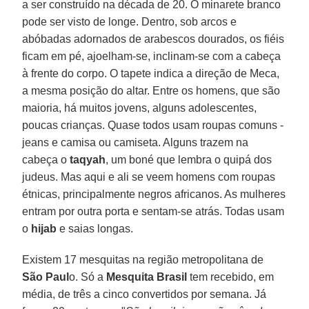
a ser construído na década de 20. O minarete branco
pode ser visto de longe. Dentro, sob arcos e
abóbadas adornados de arabescos dourados, os fiéis
ficam em pé, ajoelham-se, inclinam-se com a cabeça
à frente do corpo. O tapete indica a direção de Meca,
a mesma posição do altar. Entre os homens, que são
maioria, há muitos jovens, alguns adolescentes,
poucas crianças. Quase todos usam roupas comuns -
jeans e camisa ou camiseta. Alguns trazem na
cabeça o
taqyah
, um boné que lembra o quipá dos
judeus. Mas aqui e ali se veem homens com roupas
étnicas, principalmente negros africanos. As mulheres
entram por outra porta e sentam-se atrás. Todas usam
o
hijab
e saias longas.
Existem 17 mesquitas na região metropolitana de
São Paul
o. Só a
Mesquita Brasil
tem recebido, em
média, de três a cinco convertidos por semana. Já