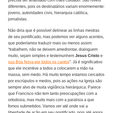
precisa ser analisado com mais cuidado. São níveis
diferentes, pois os destinatários variam enormemente:
jovens, autoridades civis, hierarquia católica,
jornalistas.
Não diria que é possível delinear as linhas mestras
de seu pontificado, mas podemos ver alguns acentos,
que poderíamos traduzir mais ou menos assim:
“trabalhem, não se deixem amedrontar, dialoguem
muito, sejam simples e testemunhem
Jesus Cristo
e
sua Boa Nova por todos os cantos
”. Já é significativo
que ele incentive a todos a colocarem a mão na
massa, sem medo. Há muito tempo estamos cercados
por escrúpulos e medos, pois as ações na Igreja são
sempre alvo de muita vigilância hierárquica. Parece
que Francisco não tem tanto preocupações com a
ortodoxia, mas muito mais com a paralisia a que
fomos submetidos. Vamos ver até onde vai a
liberdade de ação em seu pontificado, pois até agora