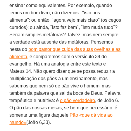
ensinar como equivalentes. Por exemplo, quando
lemos um bom livro, não dizemos : "isto nos
alimenta"; ou então, "agora vejo mais claro" (os cegos
curados); ou ainda, "isto faz bem", "isto muda tudo"?
Seriam simples metáforas? Talvez, mas nem sempre
a verdade está ausente das metáforas. Pensemos
nesta do
bom pastor que cuida das suas ovelhas e as
alimenta
, e comparemos com o versículo 34 do
evangelho. Há uma analogia entre este texto e
Mateus 14. Não quero dizer que se possa reduzir a
multiplicação dos pães a um ensinamento, mas
sabemos que nem só de pão vive o homem, mas
também da palavra que sai da boca de Deus. Palavra
terapêutica e nutritiva: é
o pão verdadeiro
, de João 6.
O pão das nossas mesas, se bem que necessário, é
somente uma figura daquele
Pão «que dá vida ao
mundo»
(João 6,33).