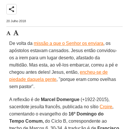
share
20 Julho 2018
De volta da
missão a que o Senhor os enviara
, os
apóstolos estavam cansados. Jesus então convidou-
os a irem para um lugar deserto, afastado da
multidão. Mas esta, ao vê-los embarcar, correu a pé e
chegou antes deles! Jesus, então,
encheu-se de
piedade daquela gente
, "porque eram como ovelhas
sem pastor".
A reflexão é de
Marcel Domergue
(+1922-2015),
sacerdote jesuíta francês, publicada no sítio
Croire
,
comentando o evangelho do
16º Domingo do
Tempo Comum,
do Ciclo B, correspondente ao
trecho de Marcos 6, 30-34. A tradução é de
Francisco