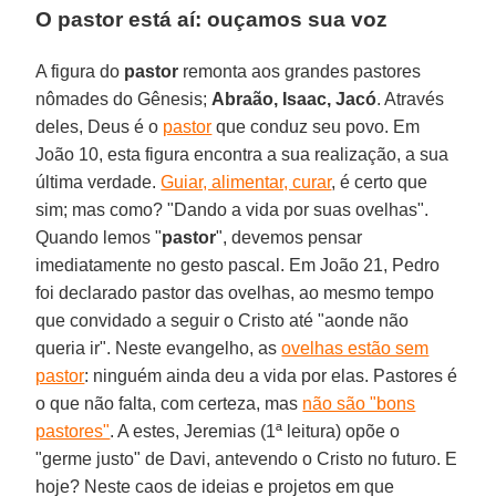
O pastor está aí: ouçamos sua voz
A figura do
pastor
remonta aos grandes pastores
nômades do Gênesis;
Abraão, Isaac, Jacó
. Através
deles, Deus é o
pastor
que conduz seu povo. Em
João 10, esta figura encontra a sua realização, a sua
última verdade.
Guiar, alimentar, curar
, é certo que
sim; mas como? "Dando a vida por suas ovelhas".
Quando lemos "
pastor
", devemos pensar
imediatamente no gesto pascal. Em João 21, Pedro
foi declarado pastor das ovelhas, ao mesmo tempo
que convidado a seguir o Cristo até "aonde não
queria ir". Neste evangelho, as
ovelhas estão sem
pastor
: ninguém ainda deu a vida por elas. Pastores é
o que não falta, com certeza, mas
não são "bons
pastores"
. A estes, Jeremias (1ª leitura) opõe o
"germe justo" de Davi, antevendo o Cristo no futuro. E
hoje? Neste caos de ideias e projetos em que