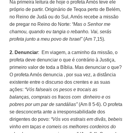
Na primeira leitura de hoje o profeta Amós teve ele
próprio de partir. Originário de Teqoa perto de Belém,
no Reino de Judá ou do Sul, Amós recebe a missão
de pregar no Reino do Norte:
“Mas o Senhor me
chamou, quando eu tangia o rebanho. Vai, serás
profeta junto a meu povo de Israel”
(Am 7,15).
2. Denunciar
: Em viagem, a caminho da missão, o
profeta deve denunciar o que é contrário à Justiça,
primeiro valor de toda a Bíblia. Mas denunciar o que?
O profeta Amós denuncia , por sua vez, a distância
existente entre o discurso dos crentes e as suas
ações:
“Vós falseais os pesos e trocais as
balanças, comprais os fracos com dinheiro e os
pobres por um par de sandálias”
(Am 8 5-6). O profeta
se desconcerta ante a irresponsabilidade dos
dirigentes do povo:
“Vós vos estirais em divãs, bebeis
vinho em taças e comeis os melhores cordeiros do