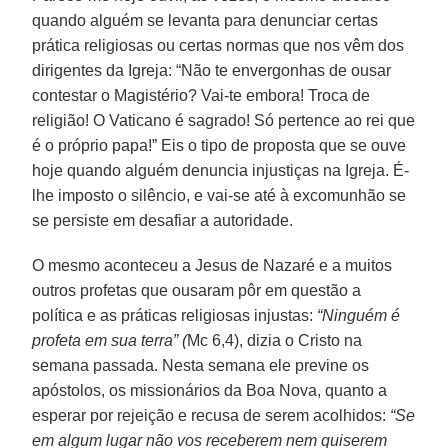
quando alguém se levanta para denunciar certas
prática religiosas ou certas normas que nos vêm dos
dirigentes da Igreja: “Não te envergonhas de ousar
contestar o Magistério? Vai-te embora! Troca de
religião! O Vaticano é sagrado! Só pertence ao rei que
é o próprio papa!” Eis o tipo de proposta que se ouve
hoje quando alguém denuncia injustiças na Igreja. É-
lhe imposto o silêncio, e vai-se até à excomunhão se
se persiste em desafiar a autoridade.
O mesmo aconteceu a Jesus de Nazaré e a muitos
outros profetas que ousaram pôr em questão a
política e as práticas religiosas injustas:
“Ninguém é
profeta em sua terra” (
Mc 6,4), dizia o Cristo na
semana passada. Nesta semana ele previne os
apóstolos, os missionários da Boa Nova, quanto a
esperar por rejeição e recusa de serem acolhidos:
“Se
em algum lugar não vos receberem nem quiserem