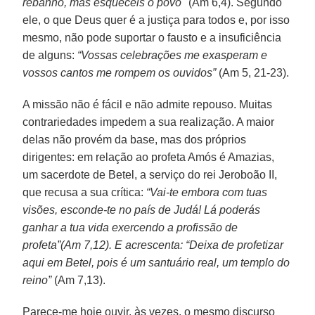
rebanho, mas esqueceis o povo"
(Am 6,4). Segundo
ele, o que Deus quer é a justiça para todos e, por isso
mesmo, não pode suportar o fausto e a insuficiência
de alguns:
“Vossas celebrações me exasperam e
vossos cantos me rompem os ouvidos”
(Am 5, 21-23).
A missão não é fácil e não admite repouso. Muitas
contrariedades impedem a sua realização. A maior
delas não provém da base, mas dos próprios
dirigentes: em relação ao profeta Amós é Amazias,
um sacerdote de Betel, a serviço do rei Jeroboão II,
que recusa a sua crítica:
“Vai-te embora com tuas
visões, esconde-te no país de Judá! Lá poderás
ganhar a tua vida exercendo a profissão de
profeta”(Am 7,12). E acrescenta: “Deixa de profetizar
aqui em Betel, pois é um santuário real, um templo do
reino”
(Am 7,13).
Parece-me hoje ouvir, às vezes, o mesmo discurso