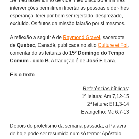
Se meu testemunho de vida, meu discurso e minhas
intervenções permitirem libertar as pessoas e der-lhes
esperança, terei por bem ser rejeitado, desprezado,
excluído. Os frutos da missão falarão por si mesmos.
A reflexão a seguir é de
Raymond Gravel
, sacerdote
de
Quebec
, Canadá, publicada no sítio
Culture et Foi
,
comentando as leituras do
15º Domingo do Tempo
Comum - ciclo B
. A tradução é de
José F. Lara
.
Eis o texto.
Referências bíblicas
:
1ª leitura: Am 7,12-15
2ª leiture: Ef 1,3-14
Evangelho: Mc 6,7-13
Depois do profetismo da semana passada, a Palavra
de hoje pode ser resumida num só termo: Apóstolo,