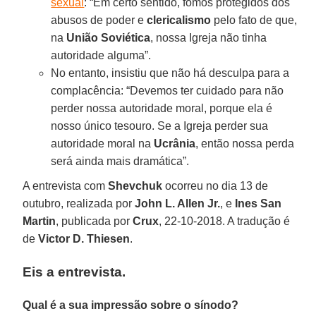
sexual
: “Em certo sentido, fomos protegidos dos
abusos de poder e
clericalismo
pelo fato de que,
na
União Soviética
, nossa Igreja não tinha
autoridade alguma”.
No entanto, insistiu que não há desculpa para a
complacência: “Devemos ter cuidado para não
perder nossa autoridade moral, porque ela é
nosso único tesouro. Se a Igreja perder sua
autoridade moral na
Ucrânia
, então nossa perda
será ainda mais dramática”.
A entrevista com
Shevchuk
ocorreu no dia 13 de
outubro, realizada por
John L. Allen Jr.
, e
Ines San
Martin
, publicada por
Crux
, 22-10-2018. A tradução é
de
Victor D. Thiesen
.
Eis a entrevista.
Qual é a sua impressão sobre o sínodo?