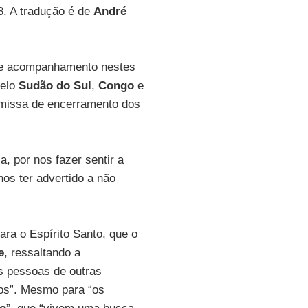
8. A tradução é de
André
ste acompanhamento nestes
elo
Sudão do Sul
,
Congo
e
 missa de encerramento dos
a, por nos fazer sentir a
nos ter advertido a não
ara o Espírito Santo, que o
e
, ressaltando a
s pessoas de outras
odos”. Mesmo para “os