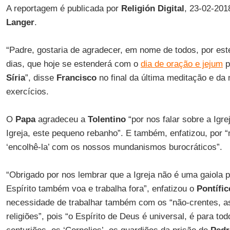
A reportagem é publicada por
Religión Digital
, 23-02-201
Langer
.
“Padre, gostaria de agradecer, em nome de todos, por e
dias, que hoje se estenderá com o
dia de oração e jejum
p
Síria
”, disse
Francisco
no final da última meditação e da
exercícios.
O
Papa
agradeceu a
Tolentino
“por nos falar sobre a Igrej
Igreja, este pequeno rebanho”. E também, enfatizou, por “
‘encolhê-la’ com os nossos mundanismos burocráticos”.
“Obrigado por nos lembrar que a Igreja não é uma gaiola p
Espírito também voa e trabalha fora”, enfatizou o
Pontífic
necessidade de trabalhar também com os “não-crentes, a
religiões”, pois “o Espírito de Deus é universal, é para t