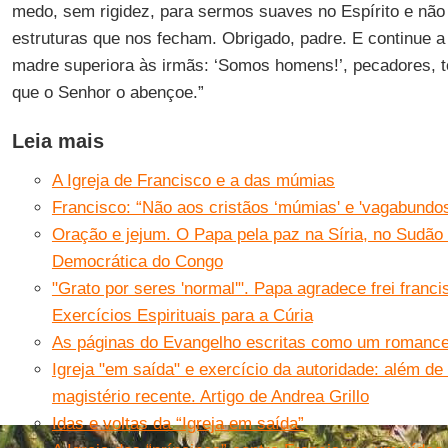
medo, sem rigidez, para sermos suaves no Espírito e nã
estruturas que nos fecham. Obrigado, padre. E continue a
madre superiora às irmãs: ‘Somos homens!’, pecadores, t
que o Senhor o abençoe.”
Leia mais
A Igreja de Francisco e a das múmias
Francisco: “Não aos cristãos ‘múmias' e 'vagabundos
Oração e jejum. O Papa pela paz na Síria, no Sudão 
Democrática do Congo
"Grato por seres 'normal'". Papa agradece frei franc
Exercícios Espirituais para a Cúria
As páginas do Evangelho escritas como um romanc
Igreja "em saída" e exercício da autoridade: além d
magistério recente. Artigo de Andrea Grillo
Idas e voltas da “Igreja em saída”