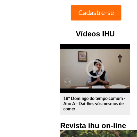
Vídeos IHU
play_circle_outline
18º Domingo do tempo comum -
Ano A - Dai-lhes vós mesmos de
comer
Revista ihu on-line