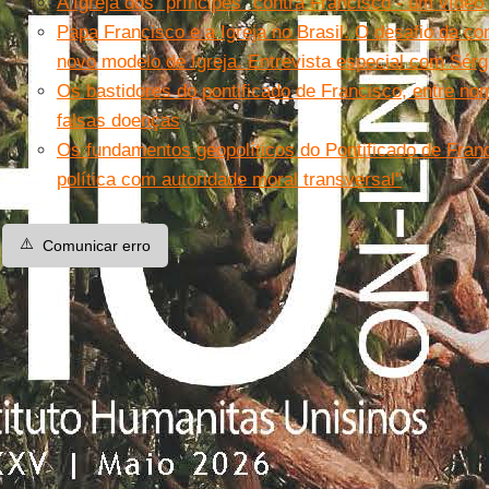
A Igreja dos “príncipes” contra Francisco - um víde
Papa Francisco e a Igreja no Brasil. O desafio da c
novo modelo de Igreja. Entrevista especial com Sérg
Os bastidores do pontificado de Francisco, entre no
falsas doenças
Os fundamentos geopolíticos do Pontificado de Fran
política com autoridade moral transversal"
⚠️
Comunicar erro