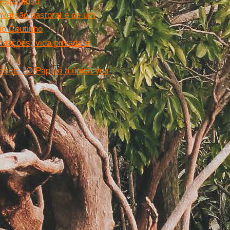
o espantoso
onversão pastoral e de um
io Coutinho
meações, vida privada e
cisco. "O Papa é a única voz