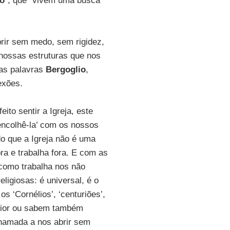
o
”, que “vivem uma busca
rir sem medo, sem rigidez,
nossas estruturas que nos
uas palavras
Bergoglio
,
exões.
eito sentir a Igreja, este
encolhê-la’ com os nossos
o que a Igreja não é uma
ra e trabalha fora. E com as
 como trabalha nos não
ligiosas: é universal, é o
s ‘Cornélios’, ‘centuriões’,
erior ou sabem também
chamada a nos abrir sem