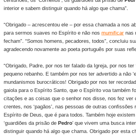
centuriões, os ‘Cornelios’, os guardiões da prisão de
Pedr
interior e sabem distinguir quando há algo que chama”.
“Obrigado – acrescentou ele – por essa chamada a nos ab
para sermos suaves no Espírito e não nos
mumificar
nas 
fecham”. “Somos homens, pecadores, todos”, concluiu s
agradecendo novamente ao poeta português por suas refl
“Obrigado, Padre, por nos ter falado da Igreja, por nos ter f
pequeno rebanho. E também por nos ter advertido a não ‘
mundanismos burocráticos! Obrigado por nos ter recordad
gaiola para o Espírito Santo, que o Espírito voa também fo
citações e as coisas que o senhor nos disse, nos fez ver
crentes, nos ‘pagãos’, nas pessoas de outras confissões re
Espírito de Deus, que é para todos. Também hoje existem o
‘guardiões da prisão de
Pedro
’ que vivem uma busca int
distinguir quando há algo que chama. Obrigado por esta 