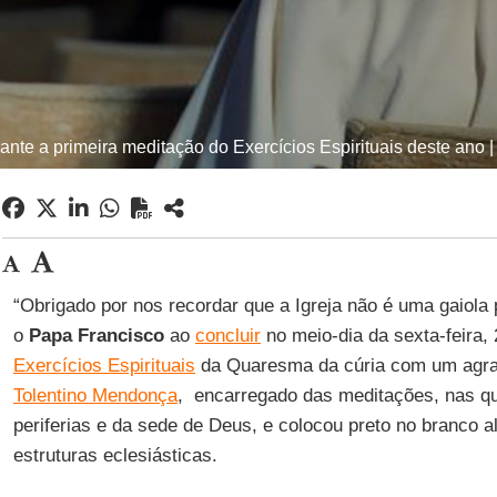
nte a primeira meditação do Exercícios Espirituais deste ano 
“Obrigado por nos recordar que a Igreja não é uma gaiola 
o
Papa Francisco
ao
concluir
no meio-dia da sexta-feira, 
Exercícios Espirituais
da Quaresma da cúria com um agr
Tolentino Mendonça
, encarregado das meditações, nas qu
periferias e da sede de Deus, e colocou preto no branco 
estruturas eclesiásticas.