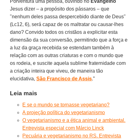
Porventura uma pessoa, ouvindo no
Evangelho
Jesus dizer – a propósito dos pássaros – que
"nenhum deles passa despercebido diante de Deus"
(Lc12, 6), será capaz de os maltratar ou causar-lhes
dano? Convido todos os cristãos a explicitar esta
dimensão da sua conversão, permitindo que a força e
a luz da graça recebida se estendam também à
relação com as outras criaturas e com o mundo que
os rodeia, e suscite aquela sublime fraternidade com
a criação inteira que viveu, de maneira tão
elucidativa,
São Francisco de Assis
.”
Leia mais
E se o mundo se tornasse vegetariano?
A projeção política do vegetarianismo
O vegetarianismo e a ética animal e ambiental.
Entrevista especial com Márcio Linck
Pecuária e vegetarianismo no RS. Entrevista