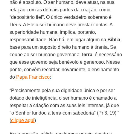
não é absoluto. O ser humano, deve atuar, na sua
relação com as demais partes da criação, como
“depositário fiel”. O único verdadeiro soberano é
Deus. A Ele o ser humano deve prestar contas. A
superioridade humana, implica, portanto,
responsabilidade. Não há, em lugar algum na
Bíblia
,
base para um suposto direito humano à tirania. Se
coube ao ser humano governar a
Terra
, é necessário
que esse governo seja benévolo e generoso. Nesse
ponto, convém recordar, novamente, o ensinamento
do
Papa Francisco
:
“Precisamente pela sua dignidade única e por ser
dotado de inteligência, o ser humano é chamado a
respeitar a criação com as suas leis internas, já que
"o Senhor fundou a terra com sabedoria" (Pr 3, 19).”
(
clique aqui
)
Essa posição, válida, em termos gerais, desde a