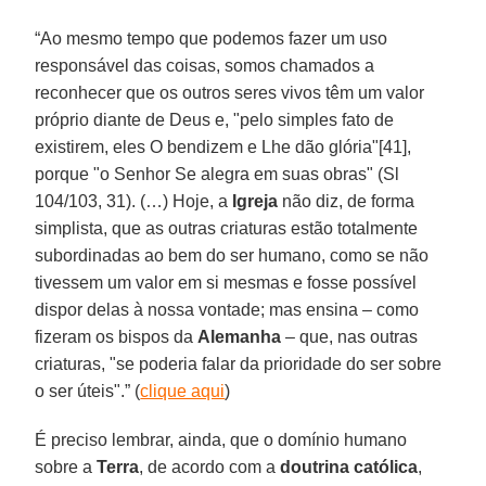
“Ao mesmo tempo que podemos fazer um uso
responsável das coisas, somos chamados a
reconhecer que os outros seres vivos têm um valor
próprio diante de Deus e, "pelo simples fato de
existirem, eles O bendizem e Lhe dão glória"[41],
porque "o Senhor Se alegra em suas obras" (Sl
104/103, 31). (…) Hoje, a
Igreja
não diz, de forma
simplista, que as outras criaturas estão totalmente
subordinadas ao bem do ser humano, como se não
tivessem um valor em si mesmas e fosse possível
dispor delas à nossa vontade; mas ensina – como
fizeram os bispos da
Alemanha
– que, nas outras
criaturas, "se poderia falar da prioridade do ser sobre
o ser úteis".” (
clique aqui
)
É preciso lembrar, ainda, que o domínio humano
sobre a
Terra
, de acordo com a
doutrina católica
,