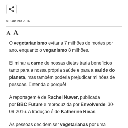
share
01 Outubro 2016
O
vegetarianismo
evitaria 7 milhões de mortes por
ano, enquanto o
veganismo
8 milhões.
Eliminar a
carne
de nossas dietas traria benefícios
tanto para a nossa própria saúde e para a
saúde do
planeta
, mas também poderia prejudicar milhões de
pessoas. Entenda o porquê!
A reportagem é de
Rachel Nuwer
, publicada
por
BBC Future
e reproduzida por
Envolverde
, 30-
09-2016. A tradução é de
Katherine Rivas
.
As pessoas decidem ser
vegetarianas
por uma