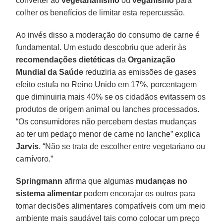
converter ao
vegetarianismo
ou
veganismo
para
colher os benefícios de limitar esta repercussão.
Ao invés disso a moderação do consumo de carne é
fundamental. Um estudo descobriu que aderir às
recomendações dietéticas
da
Organização
Mundial da Saúde
reduziria as emissões de gases
efeito estufa no Reino Unido em 17%, porcentagem
que diminuiria mais 40% se os cidadãos evitassem os
produtos de origem animal ou lanches processados.
“Os consumidores não percebem destas mudanças
ao ter um pedaço menor de carne no lanche” explica
Jarvis
. “Não se trata de escolher entre vegetariano ou
carnívoro.”
Springmann
afirma que algumas
mudanças no
sistema alimentar
podem encorajar os outros para
tomar decisões alimentares compatíveis com um meio
ambiente mais saudável tais como colocar um preço