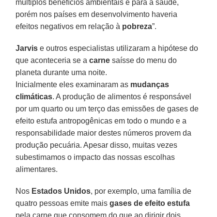
múltiplos benefícios ambientais e para a saúde,
porém nos países em desenvolvimento haveria
efeitos negativos em relação à
pobreza
”.
Jarvis
e outros especialistas utilizaram a hipótese do
que aconteceria se a
carne
saísse do menu do
planeta durante uma noite.
Inicialmente eles examinaram as
mudanças
climáticas
. A produção de alimentos é responsável
por um quarto ou um terço das emissões de gases de
efeito estufa antropogênicas em todo o mundo e a
responsabilidade maior destes números provem da
produção pecuária. Apesar disso, muitas vezes
subestimamos o impacto das nossas escolhas
alimentares.
Nos
Estados Unidos
, por exemplo, uma família de
quatro pessoas emite mais
gases de efeito estufa
pela carne que consomem do que ao dirigir dois