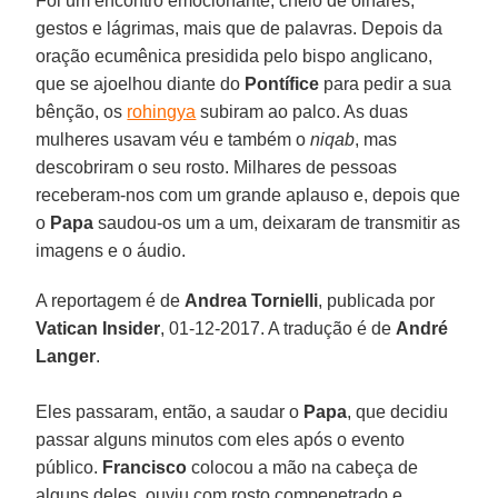
Foi um encontro emocionante, cheio de olhares,
gestos e lágrimas, mais que de palavras. Depois da
oração ecumênica presidida pelo bispo anglicano,
que se ajoelhou diante do
Pontífice
para pedir a sua
bênção, os
rohingya
subiram ao palco. As duas
mulheres usavam véu e também o
niqab
, mas
descobriram o seu rosto. Milhares de pessoas
receberam-nos com um grande aplauso e, depois que
o
Papa
saudou-os um a um, deixaram de transmitir as
imagens e o áudio.
A reportagem é de
Andrea Tornielli
, publicada por
Vatican Insider
, 01-12-2017. A tradução é de
André
Langer
.
Eles passaram, então, a saudar o
Papa
, que decidiu
passar alguns minutos com eles após o evento
público.
Francisco
colocou a mão na cabeça de
alguns deles, ouviu com rosto compenetrado e