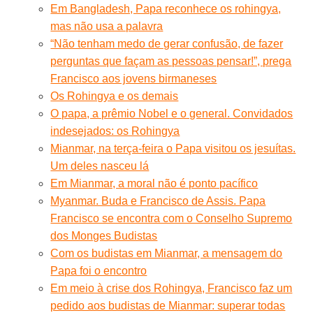
Em Bangladesh, Papa reconhece os rohingya,
mas não usa a palavra
“Não tenham medo de gerar confusão, de fazer
perguntas que façam as pessoas pensar!”, prega
Francisco aos jovens birmaneses
Os Rohingya e os demais
O papa, a prêmio Nobel e o general. Convidados
indesejados: os Rohingya
Mianmar, na terça-feira o Papa visitou os jesuítas.
Um deles nasceu lá
Em Mianmar, a moral não é ponto pacífico
Myanmar. Buda e Francisco de Assis. Papa
Francisco se encontra com o Conselho Supremo
dos Monges Budistas
Com os budistas em Mianmar, a mensagem do
Papa foi o encontro
Em meio à crise dos Rohingya, Francisco faz um
pedido aos budistas de Mianmar: superar todas