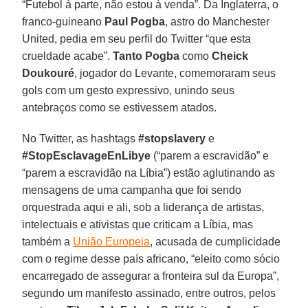
“Futebol à parte, não estou à venda”. Da Inglaterra, o
franco-guineano
Paul Pogba
, astro do Manchester
United, pedia em seu perfil do Twitter “que esta
crueldade acabe”.
Tanto Pogba
como
Cheick
Doukouré
, jogador do Levante, comemoraram seus
gols com um gesto expressivo, unindo seus
antebraços como se estivessem atados.
No Twitter, as hashtags
#stopslavery
e
#StopEsclavageEnLibye
(“parem a escravidão” e
“parem a escravidão na Líbia”) estão aglutinando as
mensagens de uma campanha que foi sendo
orquestrada aqui e ali, sob a liderança de artistas,
intelectuais e ativistas que criticam a Líbia, mas
também a
União Europeia
, acusada de cumplicidade
com o regime desse país africano, “eleito como sócio
encarregado de assegurar a fronteira sul da Europa”,
segundo um manifesto assinado, entre outros, pelos