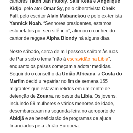
cantores
Tiken Jah Fakoly
,
Salif Keita
e
Angelique
Kidjo
, pelo ator
Omar Sy
, pelo ciberativista
Cheik
Fall
, pelo escritor
Alain Mabanckou
e pelo ex-tenista
Yannick Noah
. “Senhores presidentes, estamos
estupefatos por seu silêncio”, afirmou o conhecido
cantor de reggae
Alpha Blondy
há alguns dias.
Neste sábado, cerca de mil pessoas saíram às ruas
de Paris sob o lema “não à
escravidão na Líbia
”,
enquanto os países começam a adotar medidas.
Seguindo o conselho da
União Africana
, a
Costa do
Marfim
decidiu repatriar no fim de semana 155
migrantes que estavam retidos em um centro de
detenção de
Zouara
, no oeste da
Líbia
. Os jovens,
incluindo 89 mulheres e vários menores de idade,
desembarcaram na segunda-feira no aeroporto de
Abidjã
e se beneficiarão de programas de ajuda
financiados pela União Europeia.